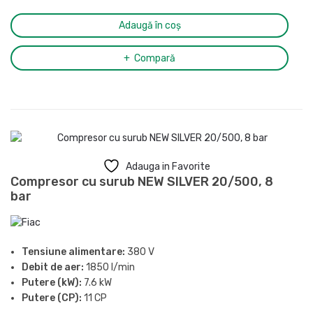
Grad de protectie:
IP54
Ciclu de functionare:
S1
Adaugă în coș
Racord evacuare aer comprimat:
1/2″
Dimensiuni (L x l x H):
1935 x 678 x 1578 mm
Compară
Greutate:
371 kg
Adauga in Favorite
Compresor cu surub NEW SILVER 20/500, 8
bar
Tensiune alimentare:
380 V
Debit de aer:
1850 l/min
Putere (kW):
7.6 kW
Putere (CP):
11 CP