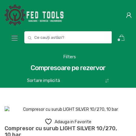
Skip
Skip
to
to
navigation
content
Search
0
for:
Filters
Compresoare pe rezervor
Adauga in Favorite
Compresor cu surub LIGHT SILVER 10/270,
10 bar