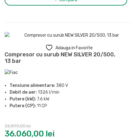
Greutate:
369 kg
Adauga in Favorite
Compresor cu surub NEW SILVER 20/500,
13 bar
Tensiune alimentare:
380 V
Debit de aer:
1326 l/min
Putere (kW):
7.6 kW
Putere (CP):
11 CP
Presiune maxima:
13 bar
Butelie:
500 l
36.890,00
lei
Nivel de zgomot (LpA, la 4m):
71 dB(A)
36.060,00
lei
Eficienta motor:
IE3