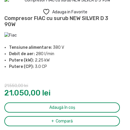
Adauga in Favorite
Compresor FIAC cu surub NEW SILVER D 3
90W
Tensiune alimentare:
380 V
Debit de aer:
280 l/min
Putere (kW):
2.25 kW
Putere (CP):
3.0 CP
Presiune maxima:
10 bar
Butelie:
90 l
21.550,00
lei
Nivel de zgomot (LpA, la 4m):
59 dB(A)
21.050,00
lei
Eficienta motor:
IE3
Grad de protectie:
IP55
Ciclu de functionare:
S1
Adaugă în coș
Racord evacuare aer comprimat:
Cupla rapida mama
Dimensiuni (L x l x H):
1105 x 495 x 1085 mm
Compară
Greutate:
112 kg