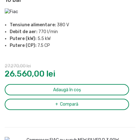
10 bar
Tensiune alimentare:
380 V
Debit de aer:
770 l/min
Putere (kW):
5.5 kW
Putere (CP):
7.5 CP
Presiune maxima:
10 bar
Butelie:
500 l
27.270,00
lei
Nivel de zgomot (LpA, la 4m):
69 dB(A)
26.560,00
lei
Grad de protectie:
IP54
Racord evacuare aer comprimat:
1/2″
Dimensiuni (L x l x H):
1935 x 610 x 1606 mm
Adaugă în coș
Greutate:
297 kg
Compară