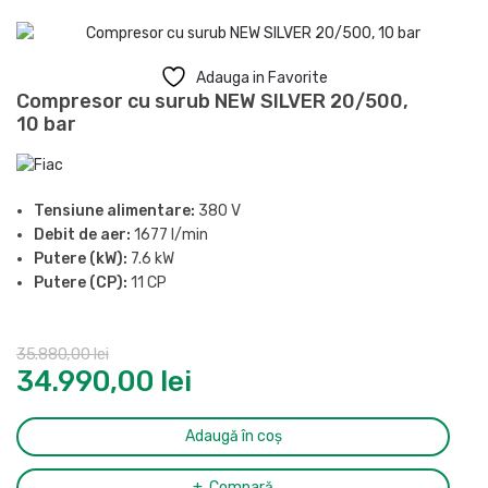
Adauga in Favorite
Compresor cu surub NEW SILVER 20/500,
10 bar
Tensiune alimentare:
380 V
Debit de aer:
1677 l/min
Putere (kW):
7.6 kW
Putere (CP):
11 CP
Presiune maxima:
10 bar
Butelie:
500 l
35.880,00
lei
Nivel de zgomot (LpA, la 4m):
71 dB(A)
34.990,00
lei
Eficienta motor:
IE3
Grad de protectie:
IP54
Ciclu de functionare:
S1
Adaugă în coș
Racord evacuare aer comprimat:
1/2″
Dimensiuni (L x l x H):
1935 x 678 x 1578 mm
Compară