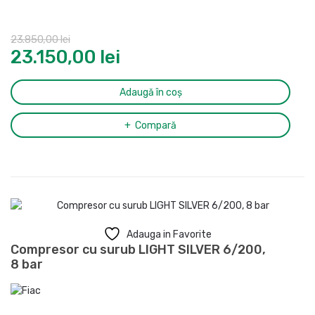
Presiune maxima:
8 bar
Butelie:
270 l
23.850,00
lei
Nivel de zgomot (LpA, la 4m):
73 dB(A)
23.150,00
lei
Ciclu de functionare:
S3
Racord evacuare aer comprimat:
1/2″
Dimensiuni (L x l x H):
1537x612x1171 mm
Adaugă în coș
Greutate:
204 kg
Compară
Adauga in Favorite
Compresor cu surub LIGHT SILVER 6/200,
8 bar