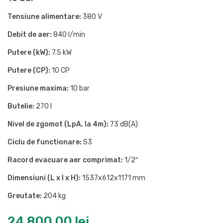
Tensiune alimentare:
380 V
Debit de aer:
840 l/min
Putere (kW):
7.5 kW
Putere (CP):
10 CP
Presiune maxima:
10 bar
Butelie:
270 l
Nivel de zgomot (LpA, la 4m):
73 dB(A)
Ciclu de functionare:
S3
Racord evacuare aer comprimat:
1/2″
Dimensiuni (L x l x H):
1537x612x1171 mm
Greutate:
204 kg
24.800,00
lei