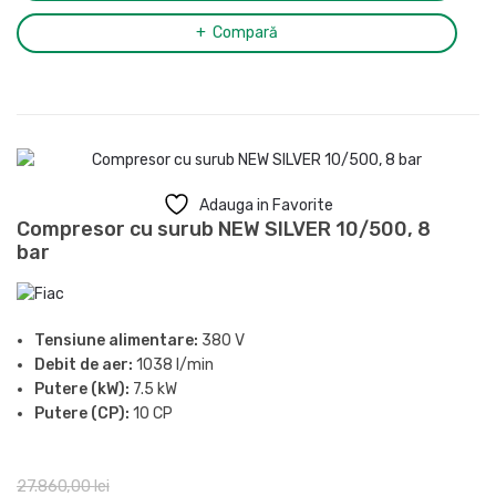
Compară
Adauga in Favorite
Compresor cu surub NEW SILVER 10/500, 8
bar
Tensiune alimentare:
380 V
Debit de aer:
1038 l/min
Putere (kW):
7.5 kW
Putere (CP):
10 CP
Presiune maxima:
8 bar
Butelie:
500 l
27.860,00
lei
Nivel de zgomot (LpA, la 4m):
69 dB(A)