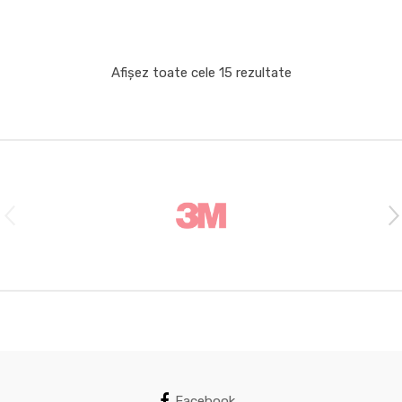
Afișez toate cele 15 rezultate
B
r
a
n
d
s
C
a
Facebook