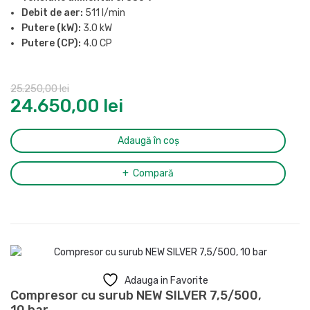
Debit de aer:
511 l/min
Putere (kW):
3.0 kW
Putere (CP):
4.0 CP
Presiune maxima:
10 bar
Butelie:
270 l
25.250,00
lei
Nivel de zgomot (LpA, la 4m):
63 dB(A)
24.650,00
lei
Grad de protectie:
IP54
Racord evacuare aer comprimat:
1/2″
Dimensiuni (L x l x H):
1533 x 573 x 1447 mm
Adaugă în coș
Greutate:
220 g
Compară
Adauga in Favorite
Compresor cu surub NEW SILVER 7,5/500,