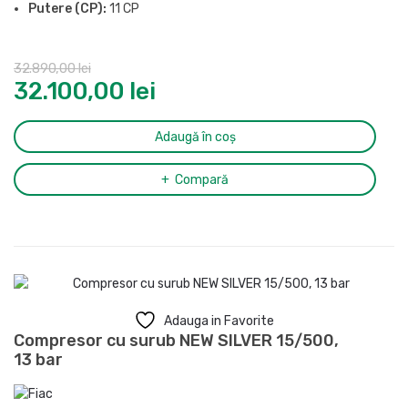
Putere (CP):
11 CP
Presiune maxima:
10 bar
Butelie:
500 l
32.890,00
lei
Nivel de zgomot (LpA, la 4m):
69 dB(A)
32.100,00
lei
Grad de protectie:
IP54
Racord evacuare aer comprimat:
1/2″
Dimensiuni (L x l x H):
1935 x 678 x 1578 mm
Adaugă în coș
Greutate:
350 kg
Compară
Adauga in Favorite
Compresor cu surub NEW SILVER 15/500,
13 bar