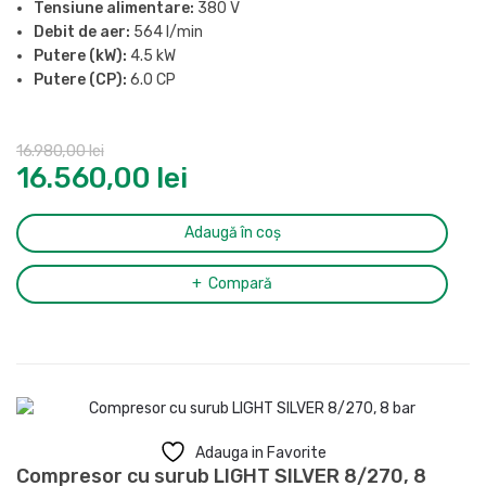
Tensiune alimentare:
380 V
Debit de aer:
564 l/min
Putere (kW):
4.5 kW
Putere (CP):
6.0 CP
Presiune maxima:
8 bar
Butelie:
200 l
16.980,00
lei
Nivel de zgomot (LpA, la 4m):
69 dB(A)
16.560,00
lei
Ciclu de functionare:
S3
Racord evacuare aer comprimat:
1/2″
Dimensiuni (L x l x H):
1443x608x1117 mm
Adaugă în coș
Greutate:
185 kg
Compară
Adauga in Favorite
Compresor cu surub LIGHT SILVER 8/270, 8