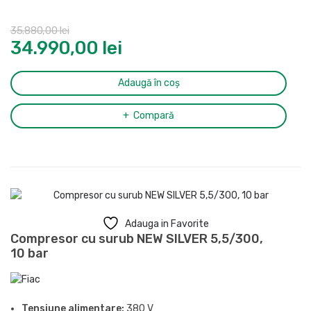
Presiune maxima:
8 bar
Butelie:
500 l
35.880,00
lei
Nivel de zgomot (LpA, la 4m):
71 dB(A)
34.990,00
lei
Eficienta motor:
IE3
Grad de protectie:
IP54
Ciclu de functionare:
S1
Adaugă în coș
Racord evacuare aer comprimat:
1/2″
Dimensiuni (L x l x H):
1935 x 678 x 1578 mm
Compară
Greutate:
369 kg
Adauga in Favorite
Compresor cu surub NEW SILVER 5,5/300,
10 bar
Tensiune alimentare:
380 V