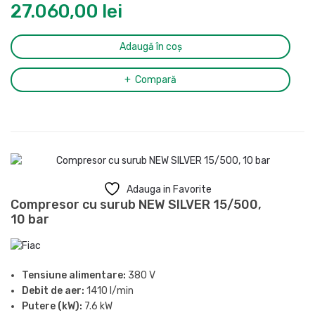
27.060,00
lei
Grad de protectie:
IP54
Racord evacuare aer comprimat:
1/2″
Dimensiuni (L x l x H):
1935 x 610 x 1606 mm
Adaugă în coș
Greutate:
324 kg
Compară
Adauga in Favorite
Compresor cu surub NEW SILVER 15/500,
10 bar
Tensiune alimentare:
380 V
Debit de aer:
1410 l/min
Putere (kW):
7.6 kW