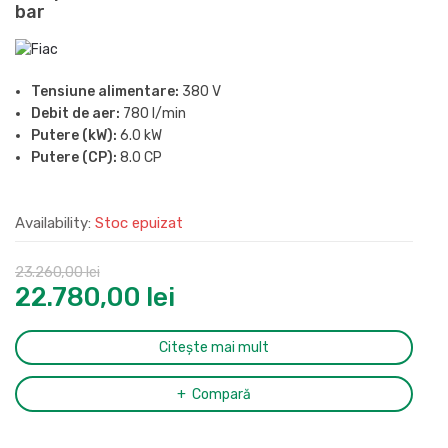
bar
Tensiune alimentare:
380 V
Debit de aer:
780 l/min
Putere (kW):
6.0 kW
Putere (CP):
8.0 CP
Presiune maxima:
8 bar
Butelie:
270 l
Availability:
Stoc epuizat
Nivel de zgomot (LpA, la 4m):
70 dB(A)
Ciclu de functionare:
S3
Racord evacuare aer comprimat:
1/2″
23.260,00
lei
Dimensiuni (L x l x H):
1537x612x1171 mm
22.780,00
lei
Greutate:
193 kg
Citește mai mult
Compară