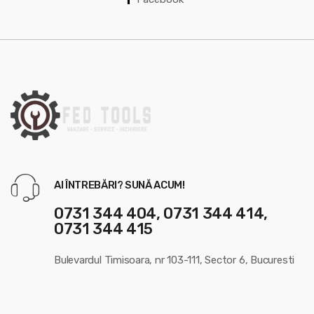
r
o
u
s
e
l
AI ÎNTREBĂRI? SUNĂ ACUM!
0731 344 404, 0731 344 414,
0731 344 415
Bulevardul Timisoara, nr 103-111, Sector 6, Bucuresti