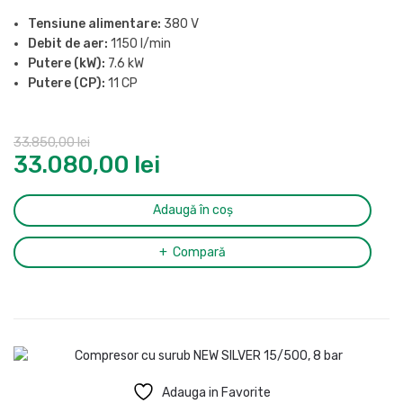
Tensiune alimentare:
380 V
Debit de aer:
1150 l/min
Putere (kW):
7.6 kW
Putere (CP):
11 CP
Presiune maxima:
13 bar
Butelie:
500 l
33.850,00
lei
Nivel de zgomot (LpA, la 4m):
69 dB(A)
33.080,00
lei
Grad de protectie:
IP54
Racord evacuare aer comprimat:
1/2″
Dimensiuni (L x l x H):
1935 x 678 x 1578 mm
Adaugă în coș
Greutate:
350 kg
Compară
Adauga in Favorite