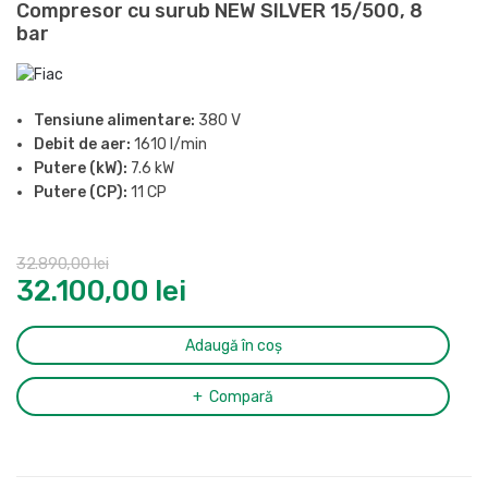
Compresor cu surub NEW SILVER 15/500, 8
bar
Tensiune alimentare:
380 V
Debit de aer:
1610 l/min
Putere (kW):
7.6 kW
Putere (CP):
11 CP
Presiune maxima:
8 bar
Butelie:
500 l
32.890,00
lei
Nivel de zgomot (LpA, la 4m):
69 dB(A)
32.100,00
lei
Grad de protectie:
IP54
Racord evacuare aer comprimat:
1/2″
Dimensiuni (L x l x H):
1935 x 678 x 1578 mm
Adaugă în coș
Greutate:
350 kg
Compară