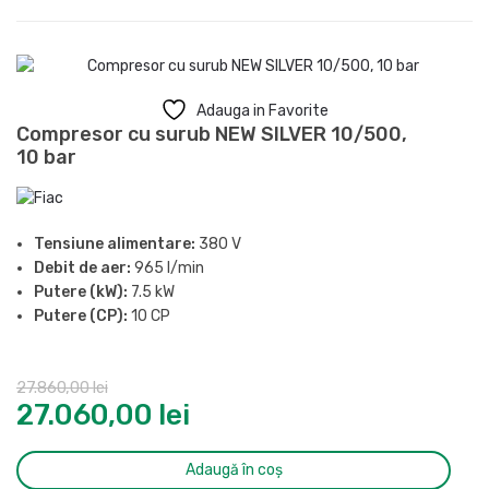
Adauga in Favorite
Compresor cu surub NEW SILVER 10/500,
10 bar
Tensiune alimentare:
380 V
Debit de aer:
965 l/min
Putere (kW):
7.5 kW
Putere (CP):
10 CP
Presiune maxima:
10 bar
Butelie:
500 l
27.860,00
lei
Nivel de zgomot (LpA, la 4m):
69 dB(A)
27.060,00
lei
Grad de protectie:
IP54
Racord evacuare aer comprimat:
1/2″
Dimensiuni (L x l x H):
1935 x 610 x 1606 mm
Adaugă în coș
Greutate:
324 kg