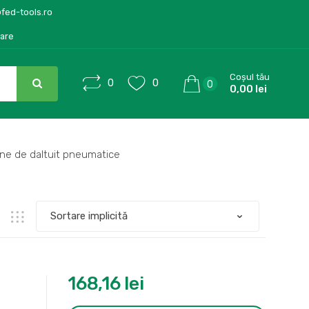
@fed-tools.ro
care
Coșul tău
0
0
0
0,00 lei
ne de daltuit pneumatice
168,16
lei