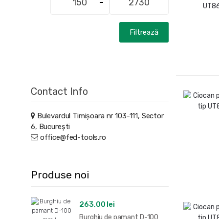
minim
maxim
Filtrează
Contact Info
Bulevardul Timișoara nr 103-111, Sector
6, București
office@fed-tools.ro
Produse noi
263,00
lei
Burghiu de pamant D-100