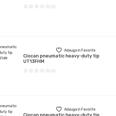
(0)
0
o
u
t
o
f
5
Adauga in Favorite
Ciocan pneumatic heavy-duty tip
UT13FHM
(0)
0
o
u
t
o
f
5
Adauga in Favorite
Ciocan pneumatic heavy-duty tip