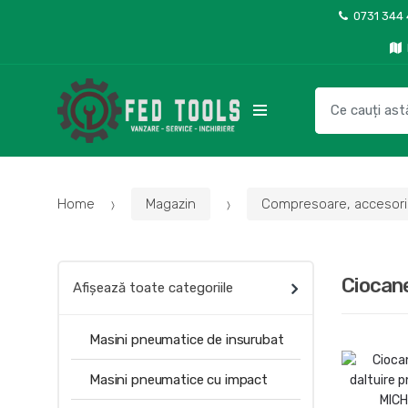
Skip
Skip
0731 344
to
to
navigation
content
Search
for:
Home
Magazin
Compresoare, accesorii,
Ciocane
Afișează toate categoriile
Masini pneumatice de insurubat
Masini pneumatice cu impact