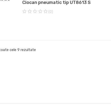
Ciocan pneumatic tip UT8613 S
(0)
0
o
u
t
o
f
5
toate cele 9 rezultate