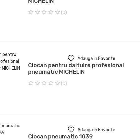
MICHELIN
(0)
0
o
u
t
o
f
5
Adauga in Favorite
Ciocan pentru daltuire profesional
pneumatic MICHELIN
(0)
0
o
u
t
o
f
5
Adauga in Favorite
Ciocan pneumatic 1039