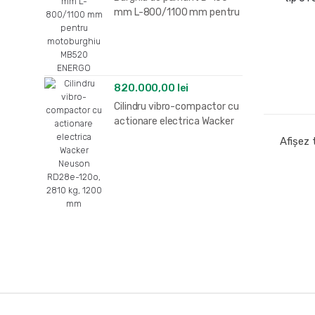
mm L-800/1100 mm pentru
motoburghiu MB520
ENERGO
820.000,00
lei
Cilindru vibro-compactor cu
actionare electrica Wacker
Neuson RD28e-120o, 2810
Afișez 
kg, 1200 mm
B