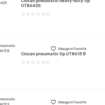
Ciocan pneumatic heavy-duty tip
UT8642S
(0)
0
o
u
t
o
f
5
Adauga in Favorite
Ciocan pneumatic tip UT8613 B
(0)
0
o
u
t
o
f
5
Adauga in Favorite