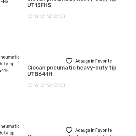
UT13FHS
(0)
0
o
u
t
o
f
5
Adauga in Favorite
Ciocan pneumatic heavy-duty tip
UT8641H
(0)
0
o
u
t
o
f
5
Adauga in Favorite