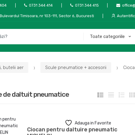
 404
0731 344 414
0731 344 415
office
Bulevardul Timisoara, nr 103-111, Sector 6, Bucuresti
Autentifi
 butelii aer
Scule pneumatice + accesorii
Cioca
 de daltuit pneumatice
Adauga in Favorite
Ciocan pentru daltuire pneumatic