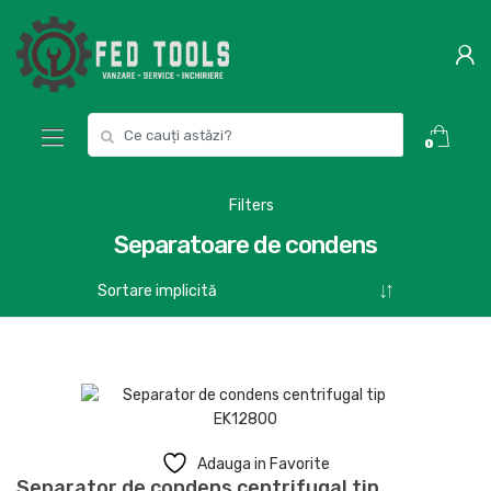
Skip
Skip
to
to
navigation
content
Search
0
for:
Filters
Separatoare de condens
Adauga in Favorite
Separator de condens centrifugal tip