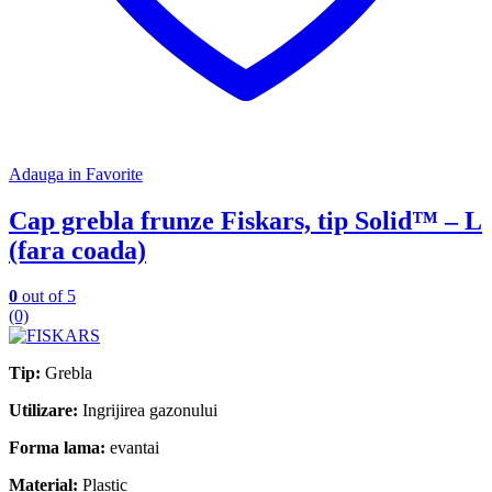
Adauga in Favorite
Cap grebla frunze Fiskars, tip Solid™ – L
(fara coada)
0
out of 5
(0)
Tip:
Grebla
Utilizare:
Ingrijirea gazonului
Forma lama:
evantai
Material:
Plastic