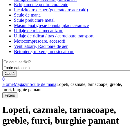
Echipamente pentru curatenie
Incalzitoare de aer (generatoare aer cald)
Scule de mana
Scule prelucrare metal
Masini taiat gresie faianta, placi ceramice
Utilaje de mica mecanizare
Utilaje de ridicat / tras / carucioare transport
Motocompresoare, accesorii
Ventilatoare, Racitoare de aer
Betoniere, mixere, amestecatoare
Search
for:
Caută
0
Home
Magazin
Scule de mana
Lopeti, cazmale, tarnacoape, greble,
furci, burghie pamant
Filters
Lopeti, cazmale, tarnacoape,
greble, furci, burghie pamant