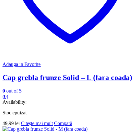
Adauga in Favorite
Cap grebla frunze Solid – L (fara coada)
0
out of 5
(0)
Availability:
Stoc epuizat
49,99
lei
Citește mai mult
Compară