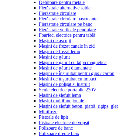
Debitoare pentru metale
Fierăstraie alternative sabie
Fierăstraie circulare
Fierăstraie circulare basculante
Fierăstraie circulare pe banc
Fierăstraie verticale pendulare
Foarfeci electrice pentru tablă
Mașini de ascuțit
Mașini de frezat canale în zid
Mașini de frezat lemn
Mașini de găurit
Mașini de găurit cu talpă magnetică
Mașini de găurit diamantate
Mașini de înșurubat pentru gips / carton
Mașini de înșurubat cu impact
Mașini de polișat și lustruit
Scule electrice portabile 230V
Mașini de șlefuit lemn
Mașini multifuncționale
Mașini de șlefuit beton, piatră, rigips, glet
Minifreze
Pistoale de lipit
Pistoale electrice de vopsit
Polizoare de banc
Polizoare drepte biax