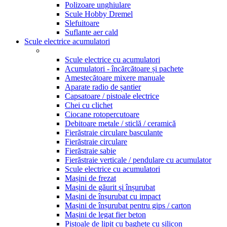
Polizoare unghiulare
Scule Hobby Dremel
Slefuitoare
Suflante aer cald
Scule electrice acumulatori
Scule electrice cu acumulatori
Acumulatori - încărcătoare și pachete
Amestecătoare mixere manuale
Aparate radio de șantier
Capsatoare / pistoale electrice
Chei cu clichet
Ciocane rotopercutoare
Debitoare metale / sticlă / ceramică
Fierăstraie circulare basculante
Fierăstraie circulare
Fierăstraie sabie
Fierăstraie verticale / pendulare cu acumulator
Scule electrice cu acumulatori
Mașini de frezat
Mașini de găurit și înșurubat
Mașini de înșurubat cu impact
Mașini de înșurubat pentru gips / carton
Mașini de legat fier beton
Pistoale de lipit cu baghete cu silicon