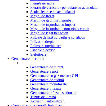
Fierăstraie sabie
Fierăstraie verticale / pendulare cu acumulator
Scule electrice cu acumulatori
Mașini de frezat
Mașini de găurit și înșurubat
Mașini de înșurubat cu impact
Mașini de înșurubat pentru gips / carton
Mașini de legat fier beton
Pistoale de lipit cu baghete cu silicon
Polizoare drepte
Polizoare unghiulare
Rindele electrice
Slefuitoare
Generatoare de curent
Generatoare de curent
Generatoare Senci
Generatoare cu gaz metan / GPL
Generatoare de sudură
Generatoare monofazate
Generatoare trifazate
Generatoare trifazate staționare
Tunuri de lumină
Accesorii, automatizări
Compresoare, accesorii, butelii aer