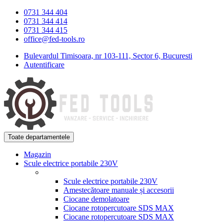
Skip
Skip
0731 344 404
to
to
0731 344 414
navigation
content
0731 344 415
office@fed-tools.ro
Bulevardul Timisoara, nr 103-111, Sector 6, Bucuresti
Autentificare
Toate departamentele
Magazin
Scule electrice portabile 230V
Scule electrice portabile 230V
Amestecătoare manuale și accesorii
Ciocane demolatoare
Ciocane rotopercutoare SDS MAX
Ciocane rotopercutoare SDS MAX