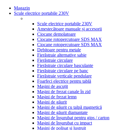
Magazin
Scule electrice portabile 230V
Scule electrice portabile 230V
Amestecătoare manuale și accesorii
Ciocane demolatoare
Ciocane rotopercutoare SDS MAX
Ciocane rotopercutoare SDS MAX
Debitoare pentru metale
Fierăstraie alternative sabie
Fierăstraie circulare
Fierăstraie circulare basculante
Fierăstraie circulare pe banc
Fierăstraie verticale pendulare
Foarfeci electrice pentru tablă
Mașini de ascuțit
Mașini de frezat canale în zid
Mașini de frezat lemn
Mașini de găurit
Mașini de găurit cu talpă magnetică
Mașini de găurit diamantate
Mașini de înșurubat pentru gips / carton
Mașini de înșurubat cu impact
Mașini de polișat și lustruit