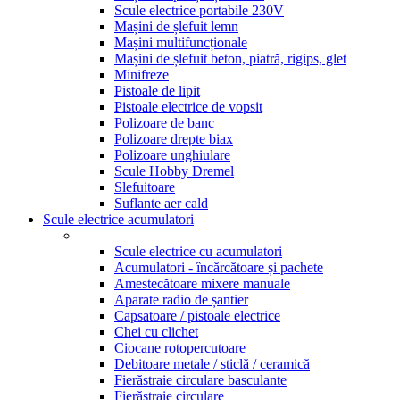
Scule electrice portabile 230V
Mașini de șlefuit lemn
Mașini multifuncționale
Mașini de șlefuit beton, piatră, rigips, glet
Minifreze
Pistoale de lipit
Pistoale electrice de vopsit
Polizoare de banc
Polizoare drepte biax
Polizoare unghiulare
Scule Hobby Dremel
Slefuitoare
Suflante aer cald
Scule electrice acumulatori
Scule electrice cu acumulatori
Acumulatori - încărcătoare și pachete
Amestecătoare mixere manuale
Aparate radio de șantier
Capsatoare / pistoale electrice
Chei cu clichet
Ciocane rotopercutoare
Debitoare metale / sticlă / ceramică
Fierăstraie circulare basculante
Fierăstraie circulare