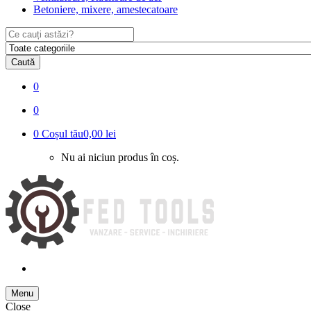
Betoniere, mixere, amestecatoare
Search
for:
Caută
0
0
0
Coșul tău
0,00 lei
Nu ai niciun produs în coș.
Menu
Close