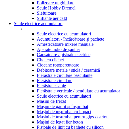
Polizoare unghiulare
Scule Hobby Dremel
Slefuitoare
Suflante aer cald
Scule electrice acumulatori
Scule electrice cu acumulatori
Acumulatori - încărcătoare și pachete
Amestecătoare mixere manuale
Aparate radio de șantier
Capsatoare / pistoale electrice
Chei cu clichet
Ciocane rotopercutoare
Debitoare metale / sticlă / ceramică
Fierăstraie circulare basculante
Fierăstraie circulare
Fierăstraie sabie
Fierăstraie verticale / pendulare cu acumulator
Scule electrice cu acumulatori
Mașini de frezat
Mașini de găurit și înșurubat
Mașini de înșurubat cu impact
Mașini de înșurubat pentru gips / carton
Mașini de legat fier beton
Pistoale de lipit cu baghete cu silicon