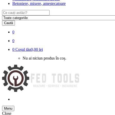
Betoniere, mixere, amestecatoare
Search
for:
Caută
0
0
0
Coșul tău
0,00 lei
Nu ai niciun produs în coș.
Menu
Close