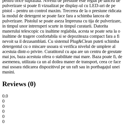
pentru orice suprafata. Nivelul de presiune este reglat pe lancea de
pulverizare si poate fi vizualizat pe display-ul cu LED-uri de pe
pistol – pentru un control maxim. Trecerea de la o presiune ridicata
la modul de detergent se poate face fara a schimba lancea de
pulverizare. Pistolul se poate aseza împreuna cu tija de pulverizare,
in timpul unor intreruperi scurte in timpul curatarii. Datorita
manerului telescopic cu inaltime reglabila, acesta se poate seta la o
inaltime de tragere confortabila si se depoziteaza compact fara a fi
nevoit sa il dezasamblati. Cu sistemul Plug&Clean puteti schimba
detergentul cu o miscare usoara si verifica nivelul de umplere al
acestuia dintr-o privire. Curatitorul cu apa are un centru de greutate
mai jos, baza acestuia ofera o stabilitate mai mare. Baza poate fi, de
asemenea, utilizata ca un al doilea maner de transport, ceea ce face
mai usoara ridicarea dispozitivul pe un raft sau in portbagajul unei
masini.
Reviews (0)
0.0
0
0
0
0
0