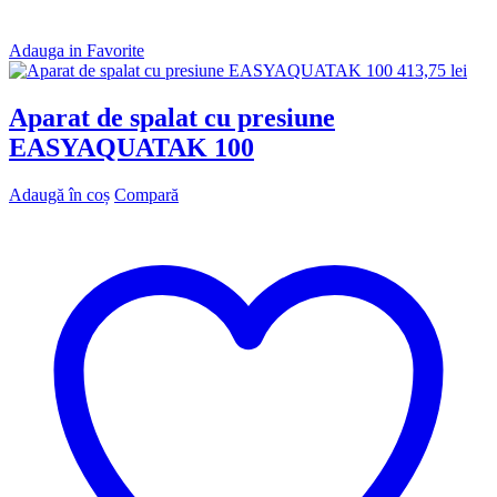
Adauga in Favorite
413,75
lei
Aparat de spalat cu presiune
EASYAQUATAK 100
Adaugă în coș
Compară