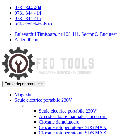
Skip
Skip
0731 344 404
to
to
0731 344 414
navigation
content
0731 344 415
office@fed-tools.ro
Bulevardul Timisoara, nr 103-111, Sector 6, Bucuresti
Autentificare
Toate departamentele
Magazin
Scule electrice portabile 230V
Scule electrice portabile 230V
Amestecătoare manuale și accesorii
Ciocane demolatoare
Ciocane rotopercutoare SDS MAX
Ciocane rotopercutoare SDS MAX