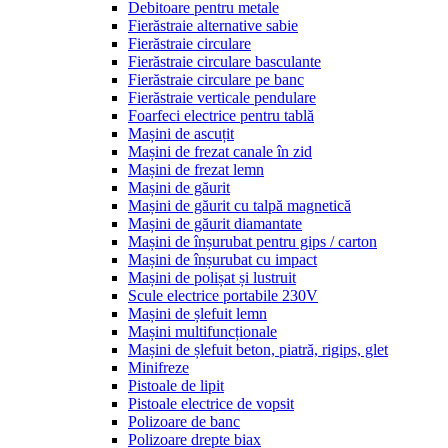
Debitoare pentru metale
Fierăstraie alternative sabie
Fierăstraie circulare
Fierăstraie circulare basculante
Fierăstraie circulare pe banc
Fierăstraie verticale pendulare
Foarfeci electrice pentru tablă
Mașini de ascuțit
Mașini de frezat canale în zid
Mașini de frezat lemn
Mașini de găurit
Mașini de găurit cu talpă magnetică
Mașini de găurit diamantate
Mașini de înșurubat pentru gips / carton
Mașini de înșurubat cu impact
Mașini de polișat și lustruit
Scule electrice portabile 230V
Mașini de șlefuit lemn
Mașini multifuncționale
Mașini de șlefuit beton, piatră, rigips, glet
Minifreze
Pistoale de lipit
Pistoale electrice de vopsit
Polizoare de banc
Polizoare drepte biax