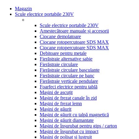
Magazin
Scule electrice portabile 230V
Scule electrice portabile 230V
Amestecătoare manuale și accesorii
Ciocane demolatoare
Ciocane rotopercutoare SDS MAX
Ciocane rotopercutoare SDS MAX
Debitoare pentru metale
Fierăstraie alternative sabie
Fierăstraie circulare
Fierăstraie circulare basculante
Fierăstraie circulare pe banc
Fierăstraie verticale pendulare
Foarfeci electrice pentru tablă
Mașini de ascuțit
Mașini de frezat canale în zid
Mașini de frezat lemn
Mașini de găurit
Mașini de găurit cu talpă magnetică
Mașini de găurit diamantate
Mașini de înșurubat pentru gips / carton
Mașini de înșurubat cu impact
Mașini de polișat și lustruit