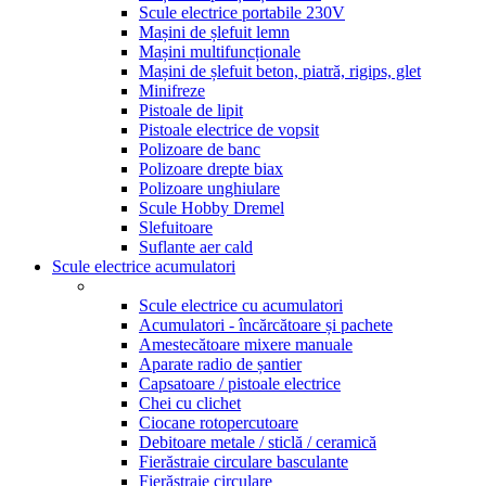
Scule electrice portabile 230V
Mașini de șlefuit lemn
Mașini multifuncționale
Mașini de șlefuit beton, piatră, rigips, glet
Minifreze
Pistoale de lipit
Pistoale electrice de vopsit
Polizoare de banc
Polizoare drepte biax
Polizoare unghiulare
Scule Hobby Dremel
Slefuitoare
Suflante aer cald
Scule electrice acumulatori
Scule electrice cu acumulatori
Acumulatori - încărcătoare și pachete
Amestecătoare mixere manuale
Aparate radio de șantier
Capsatoare / pistoale electrice
Chei cu clichet
Ciocane rotopercutoare
Debitoare metale / sticlă / ceramică
Fierăstraie circulare basculante
Fierăstraie circulare