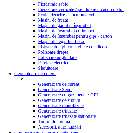
Fierăstraie sabie
Fierăstraie verticale / pendulare cu acumulator
Scule electrice cu acumulatori
Mașini de frezat
Mașini de găurit și înșurubat
Mașini de înșurubat cu impact
Mașini de înșurubat pentru gips / carton
Mașini de legat fier beton
Pistoale de lipit cu baghete cu silicon
Polizoare drepte
Polizoare unghiulare
Rindele electrice
Slefuitoare
Generatoare de curent
Generatoare de curent
Generatoare Senci
Generatoare cu gaz metan / GPL
Generatoare de sudură
Generatoare monofazate
Generatoare trifazate
Generatoare trifazate staționare
Tunuri de lumină
Accesorii, automatizări
Compresoare, accesorii, butelii aer