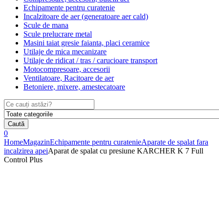
Echipamente pentru curatenie
Incalzitoare de aer (generatoare aer cald)
Scule de mana
Scule prelucrare metal
Masini taiat gresie faianta, placi ceramice
Utilaje de mica mecanizare
Utilaje de ridicat / tras / carucioare transport
Motocompresoare, accesorii
Ventilatoare, Racitoare de aer
Betoniere, mixere, amestecatoare
Search
for:
Caută
0
Home
Magazin
Echipamente pentru curatenie
Aparate de spalat fara
incalzirea apei
Aparat de spalat cu presiune KARCHER K 7 Full
Control Plus