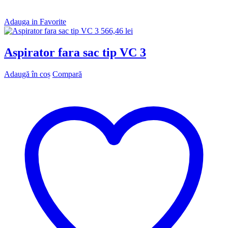
Adauga in Favorite
566,46
lei
Aspirator fara sac tip VC 3
Adaugă în coș
Compară