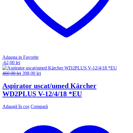
Adauga in Favorite
-
62,00
lei
Prețul
Prețul
460,00
lei
398,00
lei
inițial
curent
a
este:
Aspirator uscat/umed Kärcher
fost:
398,00 lei.
WD2PLUS V-12/4/18 *EU
460,00 lei.
Adaugă în coș
Compară