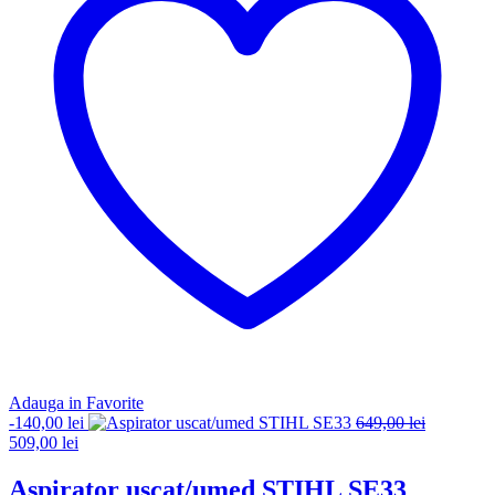
Adauga in Favorite
-
140,00
lei
649,00
lei
Prețul
Prețul
509,00
lei
inițial
curent
a
este:
Aspirator uscat/umed STIHL SE33