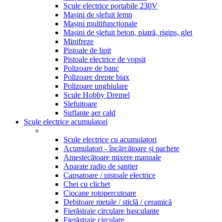
Scule electrice portabile 230V
Mașini de șlefuit lemn
Mașini multifuncționale
Mașini de șlefuit beton, piatră, rigips, glet
Minifreze
Pistoale de lipit
Pistoale electrice de vopsit
Polizoare de banc
Polizoare drepte biax
Polizoare unghiulare
Scule Hobby Dremel
Slefuitoare
Suflante aer cald
Scule electrice acumulatori
Scule electrice cu acumulatori
Acumulatori - încărcătoare și pachete
Amestecătoare mixere manuale
Aparate radio de șantier
Capsatoare / pistoale electrice
Chei cu clichet
Ciocane rotopercutoare
Debitoare metale / sticlă / ceramică
Fierăstraie circulare basculante
Fierăstraie circulare