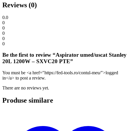
Reviews (0)
0.0
0
0
0
0
0
Be the first to review “Aspirator umed/uscat Stanley
20L 1200W – SXVC20 PTE”
You must be <a href="https://fed-tools.ro/contul-meu/">logged
in</a> to post a review.
There are no reviews yet.
Produse similare