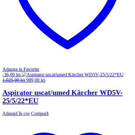
Adauga in Favorite
-
36,00
lei
Prețul
Prețul
1.025,00
lei
989,00
lei
inițial
curent
a
este:
Aspirator uscat/umed Kärcher WD5V-
fost:
989,00 lei.
25/5/22*EU
1.025,00 lei.
Adaugă în coș
Compară