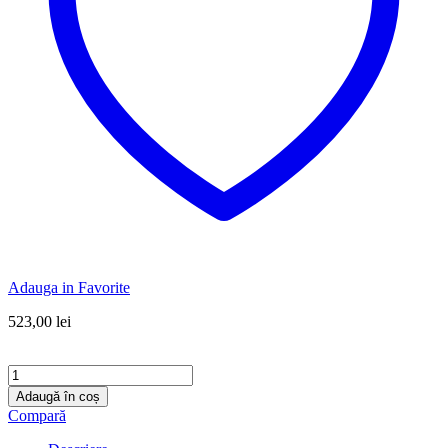
Adauga in Favorite
523,00
lei
Cantitate
Aspirator
Adaugă în coș
umed/uscat
Compară
Stanley
20L