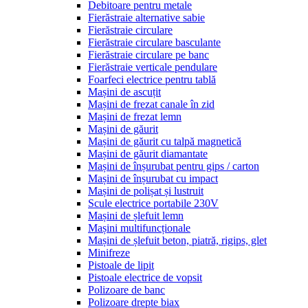
Debitoare pentru metale
Fierăstraie alternative sabie
Fierăstraie circulare
Fierăstraie circulare basculante
Fierăstraie circulare pe banc
Fierăstraie verticale pendulare
Foarfeci electrice pentru tablă
Mașini de ascuțit
Mașini de frezat canale în zid
Mașini de frezat lemn
Mașini de găurit
Mașini de găurit cu talpă magnetică
Mașini de găurit diamantate
Mașini de înșurubat pentru gips / carton
Mașini de înșurubat cu impact
Mașini de polișat și lustruit
Scule electrice portabile 230V
Mașini de șlefuit lemn
Mașini multifuncționale
Mașini de șlefuit beton, piatră, rigips, glet
Minifreze
Pistoale de lipit
Pistoale electrice de vopsit
Polizoare de banc
Polizoare drepte biax