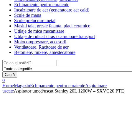
Echipamente pentru curatenie
Incalzitoare de aer (generatoare aer cald)
Scule de mana
Scule prelucrare metal
Masini taiat gresie faianta, placi ceramice
Utilaje de mica mecanizare
Utilaje de ridicat / tras / carucioare transport
Motocompresoare, accesorii
Ventilatoare, Racitoare de aer
Betoniere, mixere, amestecatoare
Search
for:
Caută
0
Home
Magazin
Echipamente pentru curatenie
Aspiratoare
uscate
Aspirator umed/uscat Stanley 20L 1200W – SXVC20 PTE