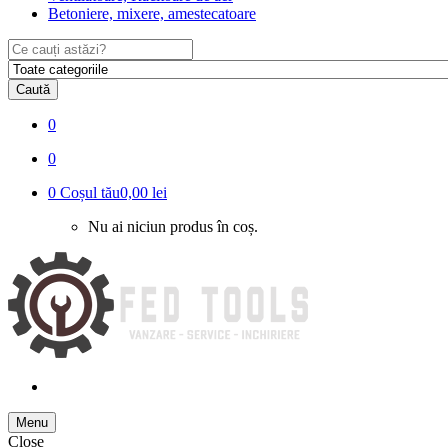
Betoniere, mixere, amestecatoare
Search
for:
Caută
0
0
0
Coșul tău
0,00 lei
Nu ai niciun produs în coș.
Menu
Close