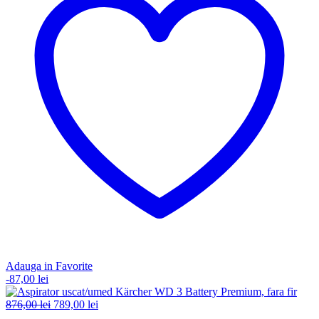
Adauga in Favorite
-
87,00
lei
Prețul
Prețul
876,00
lei
789,00
lei
inițial
curent