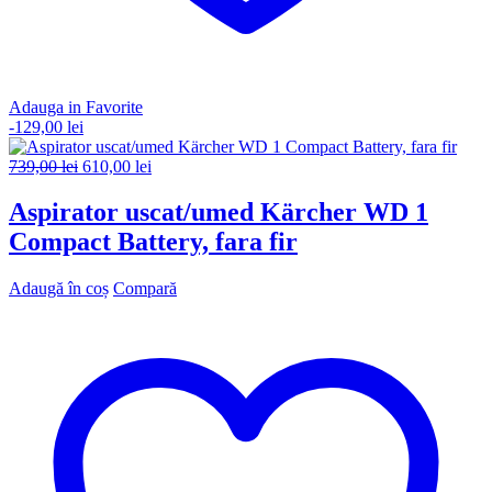
Adauga in Favorite
-
129,00
lei
Prețul
Prețul
739,00
lei
610,00
lei
inițial
curent
a
este:
Aspirator uscat/umed Kärcher WD 1
fost:
610,00 lei.
Compact Battery, fara fir
739,00 lei.
Adaugă în coș
Compară