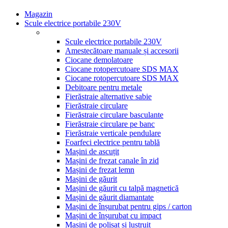
Magazin
Scule electrice portabile 230V
Scule electrice portabile 230V
Amestecătoare manuale și accesorii
Ciocane demolatoare
Ciocane rotopercutoare SDS MAX
Ciocane rotopercutoare SDS MAX
Debitoare pentru metale
Fierăstraie alternative sabie
Fierăstraie circulare
Fierăstraie circulare basculante
Fierăstraie circulare pe banc
Fierăstraie verticale pendulare
Foarfeci electrice pentru tablă
Mașini de ascuțit
Mașini de frezat canale în zid
Mașini de frezat lemn
Mașini de găurit
Mașini de găurit cu talpă magnetică
Mașini de găurit diamantate
Mașini de înșurubat pentru gips / carton
Mașini de înșurubat cu impact
Mașini de polișat și lustruit