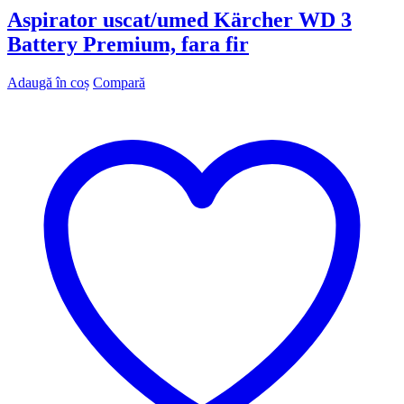
a
este:
Aspirator uscat/umed Kärcher WD 3
fost:
789,00 lei.
Battery Premium, fara fir
876,00 lei.
Adaugă în coș
Compară