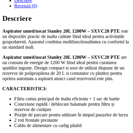
Descriere
1200W
Recenzii (0)
-
SXVC20
Descriere
PTE
Aspirator umed/uscat Stanley 20L 1200W – SXVC20 PTE
este
un dispozitiv practic de inalta calitate fiind ideal pentru activitatile
gospodaresti. Aparatul combina multifunctionalitatea cu confortul la
un standard inalt.
Aspirator umed/uscat Stanley 20L 1200W – SXVC20 PTE
are
un consum de energie de 1200 W fiind ideal pentru curatarea
spatiilor inguste. Design compact si usor de utilizat dispune de un
rezervor de polipropilena de 20 L si comutator cu plutitor pentru
oprirea automata a aspirarii atunci cand rezervorul este plin.
CARACTERISTICI:
Filtru cartus principal de inalta eficienta + 1 sac de hartie
Conexiune rapidă / deblocare balamale pentru filtru și
rezervor de curățare
Poziție de parcare pentru utilizare în timpul pauzelor de lucru
2 roti frontale pivotante
Cablu de alimentare cu carlig pliabil