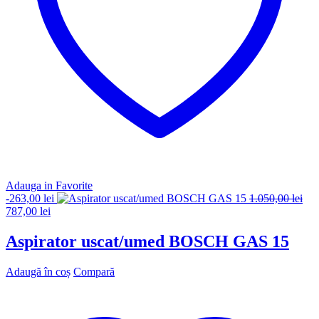
Adauga in Favorite
-
263,00
lei
1.050,00
lei
Prețul
Prețul
787,00
lei
inițial
curent
a
este:
Aspirator uscat/umed BOSCH GAS 15
fost:
787,00 lei.
1.050,00 lei.
Adaugă în coș
Compară