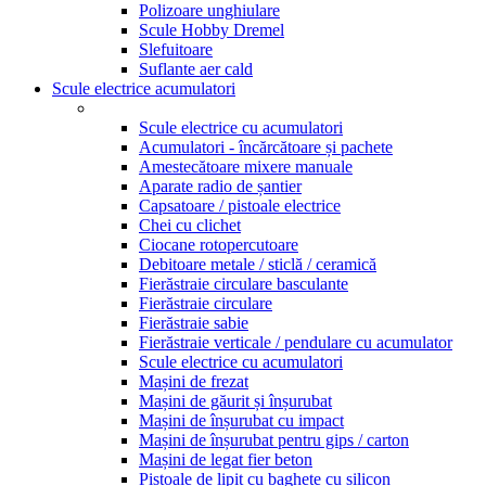
Polizoare unghiulare
Scule Hobby Dremel
Slefuitoare
Suflante aer cald
Scule electrice acumulatori
Scule electrice cu acumulatori
Acumulatori - încărcătoare și pachete
Amestecătoare mixere manuale
Aparate radio de șantier
Capsatoare / pistoale electrice
Chei cu clichet
Ciocane rotopercutoare
Debitoare metale / sticlă / ceramică
Fierăstraie circulare basculante
Fierăstraie circulare
Fierăstraie sabie
Fierăstraie verticale / pendulare cu acumulator
Scule electrice cu acumulatori
Mașini de frezat
Mașini de găurit și înșurubat
Mașini de înșurubat cu impact
Mașini de înșurubat pentru gips / carton
Mașini de legat fier beton
Pistoale de lipit cu baghete cu silicon