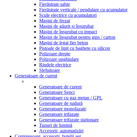
Fierăstraie sabie
Fierăstraie verticale / pendulare cu acumulator
Scule electrice cu acumulatori
Mașini de frezat
Mașini de găurit și înșurubat
Mașini de înșurubat cu impact
Mașini de înșurubat pentru gips / carton
Mașini de legat fier beton
Pistoale de lipit cu baghete cu silicon
Polizoare drepte
Polizoare unghiulare
Rindele electrice
Slefuitoare
Generatoare de curent
Generatoare de curent
Generatoare Senci
Generatoare cu gaz metan / GPL
Generatoare de sudură
Generatoare monofazate
Generatoare trifazate
Generatoare trifazate staționare
Tunuri de lumină
Accesorii, automatizări
Compresoare, accesorii, butelii aer