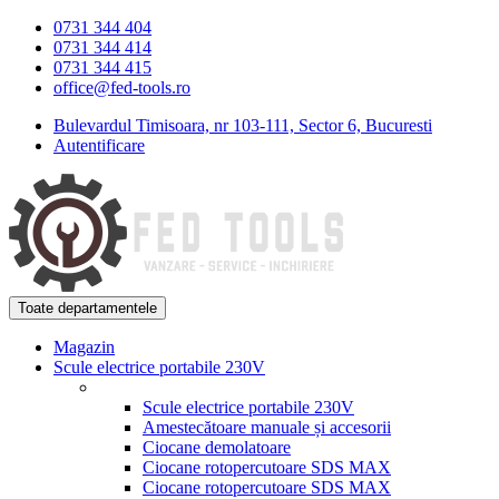
Skip
Skip
0731 344 404
to
to
0731 344 414
navigation
content
0731 344 415
office@fed-tools.ro
Bulevardul Timisoara, nr 103-111, Sector 6, Bucuresti
Autentificare
Toate departamentele
Magazin
Scule electrice portabile 230V
Scule electrice portabile 230V
Amestecătoare manuale și accesorii
Ciocane demolatoare
Ciocane rotopercutoare SDS MAX
Ciocane rotopercutoare SDS MAX