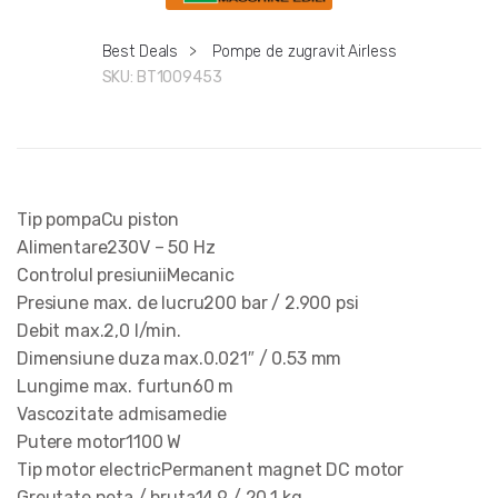
Best Deals
>
Pompe de zugravit Airless
SKU:
BT1009453
Tip pompaCu piston
Alimentare230V – 50 Hz
Controlul presiuniiMecanic
Presiune max. de lucru200 bar / 2.900 psi
Debit max.2,0 l/min.
Dimensiune duza max.0.021″ / 0.53 mm
Lungime max. furtun60 m
Vascozitate admisamedie
Putere motor1100 W
Tip motor electricPermanent magnet DC motor
Greutate neta / bruta14,9 / 20,1 kg