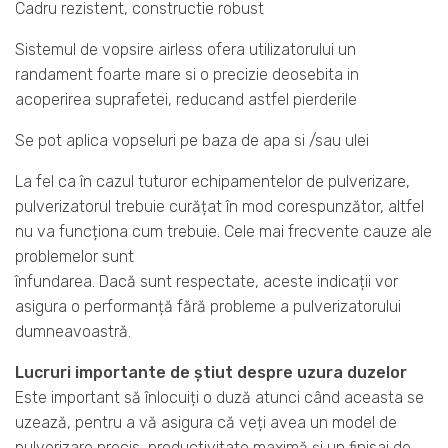
Cadru rezistent, constructie robust
Sistemul de vopsire airless ofera utilizatorului un
randament foarte mare si o precizie deosebita in
acoperirea suprafetei, reducand astfel pierderile
Se pot aplica vopseluri pe baza de apa si /sau ulei
La fel ca în cazul tuturor echipamentelor de pulverizare,
pulverizatorul trebuie curățat în mod corespunzător, altfel
nu va funcționa cum trebuie. Cele mai frecvente cauze ale
problemelor sunt
înfundarea. Dacă sunt respectate, aceste indicații vor
asigura o performanță fără probleme a pulverizatorului
dumneavoastră.
Lucruri importante de știut despre uzura duzelor
Este important să înlocuiți o duză atunci când aceasta se
uzează, pentru a vă asigura că veți avea un model de
pulverizare precis, productivitate maximă și un finisaj de