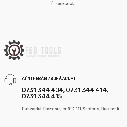
a
Facebook
r
o
u
s
e
l
AI ÎNTREBĂRI? SUNĂ ACUM!
0731 344 404, 0731 344 414,
0731 344 415
Bulevardul Timisoara, nr 103-111, Sector 6, Bucuresti