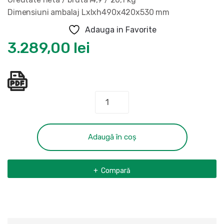
Dimensiuni ambalaj Lxlxh490x420x530 mm
Adauga in Favorite
3.289,00
lei
Cantitate
Pompa
de
zugravit
Adaugă în coș
Bisonte
PAZ-
Compară
20X
airless
cu
piston