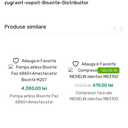
zugravit-vopsit-Bisonte-Distribuitor
Produse similare
Adauga in Favorite
Adauga in Favorite
-
122,00
lei
Prețul
Prețul
619,00
lei
741,00
lei
4.380,00
lei
inițial
curen
Compresor fara ulei
Pompa airless Bisonte Paz
a
este:
MICHELIN silentios MB3100
6860+Amestecator
fost:
619,00 
Bisonte M207
741,00 lei.