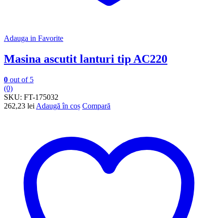
Adauga in Favorite
Masina ascutit lanturi tip AC220
0
out of 5
(0)
SKU:
FT-175032
262,23
lei
Adaugă în coș
Compară