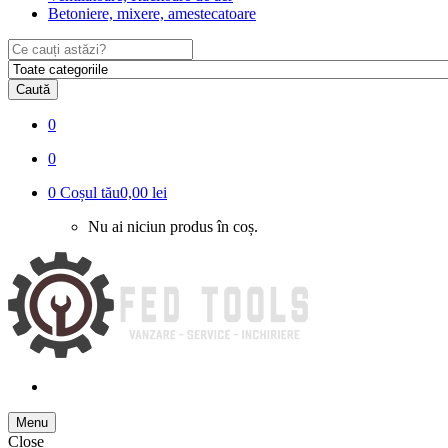
Betoniere, mixere, amestecatoare
Search
for:
Caută
0
0
0
Coșul tău
0,00 lei
Nu ai niciun produs în coș.
Menu
Close