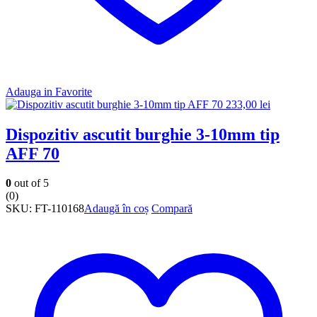
Adauga in Favorite
233,00
lei
Dispozitiv ascutit burghie 3-10mm tip
AFF 70
0
out of 5
(0)
SKU:
FT-110168
Adaugă în coș
Compară