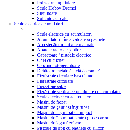
Polizoare unghiulare
Scule Hobby Dremel
Slefuitoare
Suflante aer cald
Scule electrice acumulatori
Scule electrice cu acumulatori
Acumulatori - încărcătoare și pachete
Amestecătoare mixere manuale
Aparate radio de șantier
Capsatoare / pistoale electrice
Chei cu clichet
Ciocane rotopercutoare
Debitoare metale / sticlă / ceramică
Fierăstraie circulare basculante
Fierăstraie circulare
Fierăstraie sabie
Fierăstraie verticale / pendulare cu acumulator
Scule electrice cu acumulatori
Mașini de frezat
Mașini de găurit și înșurubat
Mașini de înșurubat cu impact
Mașini de înșurubat pentru gips / carton
Mașini de legat fier beton
Pistoale de lipit cu baghete cu silicon