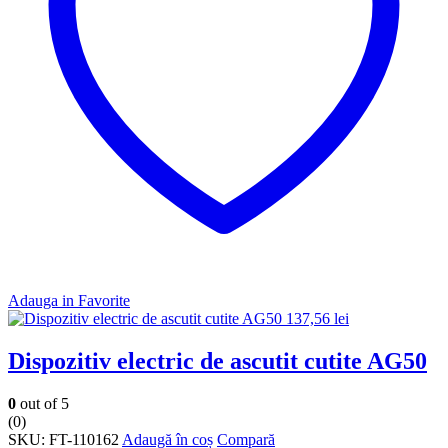
Adauga in Favorite
137,56
lei
Dispozitiv electric de ascutit cutite AG50
0
out of 5
(0)
SKU:
FT-110162
Adaugă în coș
Compară