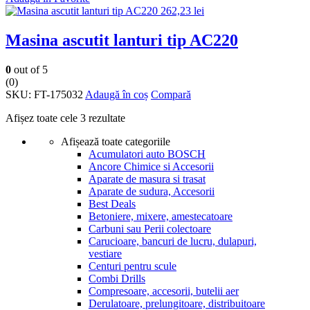
262,23
lei
Masina ascutit lanturi tip AC220
0
out of 5
(0)
SKU:
FT-175032
Adaugă în coș
Compară
Afișez toate cele 3 rezultate
Afișează toate categoriile
Acumulatori auto BOSCH
Ancore Chimice si Accesorii
Aparate de masura si trasat
Aparate de sudura, Accesorii
Best Deals
Betoniere, mixere, amestecatoare
Carbuni sau Perii colectoare
Carucioare, bancuri de lucru, dulapuri,
vestiare
Centuri pentru scule
Combi Drills
Compresoare, accesorii, butelii aer
Derulatoare, prelungitoare, distribuitoare