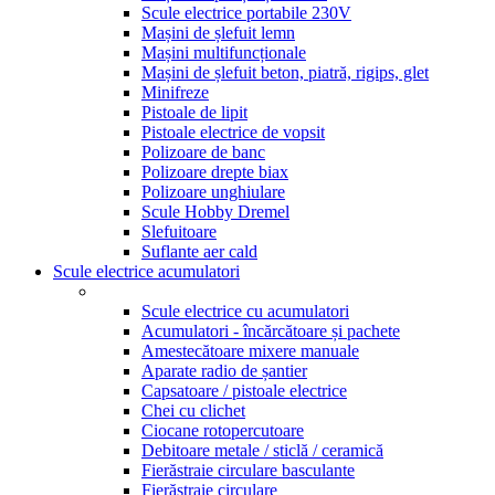
Scule electrice portabile 230V
Mașini de șlefuit lemn
Mașini multifuncționale
Mașini de șlefuit beton, piatră, rigips, glet
Minifreze
Pistoale de lipit
Pistoale electrice de vopsit
Polizoare de banc
Polizoare drepte biax
Polizoare unghiulare
Scule Hobby Dremel
Slefuitoare
Suflante aer cald
Scule electrice acumulatori
Scule electrice cu acumulatori
Acumulatori - încărcătoare și pachete
Amestecătoare mixere manuale
Aparate radio de șantier
Capsatoare / pistoale electrice
Chei cu clichet
Ciocane rotopercutoare
Debitoare metale / sticlă / ceramică
Fierăstraie circulare basculante
Fierăstraie circulare