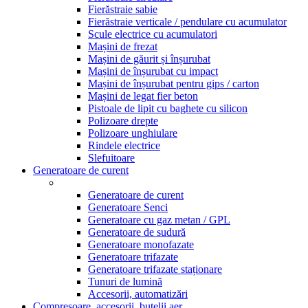
Fierăstraie sabie
Fierăstraie verticale / pendulare cu acumulator
Scule electrice cu acumulatori
Mașini de frezat
Mașini de găurit și înșurubat
Mașini de înșurubat cu impact
Mașini de înșurubat pentru gips / carton
Mașini de legat fier beton
Pistoale de lipit cu baghete cu silicon
Polizoare drepte
Polizoare unghiulare
Rindele electrice
Slefuitoare
Generatoare de curent
Generatoare de curent
Generatoare Senci
Generatoare cu gaz metan / GPL
Generatoare de sudură
Generatoare monofazate
Generatoare trifazate
Generatoare trifazate staționare
Tunuri de lumină
Accesorii, automatizări
Compresoare, accesorii, butelii aer