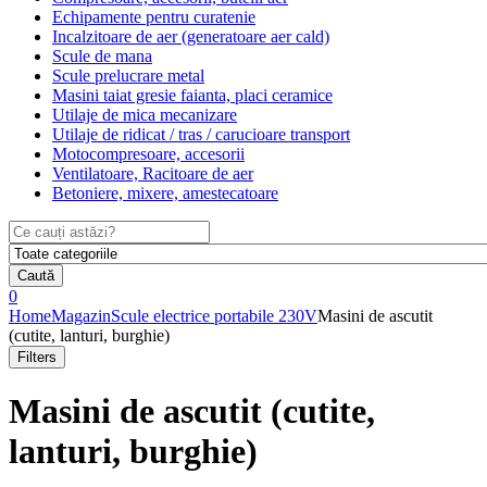
Echipamente pentru curatenie
Incalzitoare de aer (generatoare aer cald)
Scule de mana
Scule prelucrare metal
Masini taiat gresie faianta, placi ceramice
Utilaje de mica mecanizare
Utilaje de ridicat / tras / carucioare transport
Motocompresoare, accesorii
Ventilatoare, Racitoare de aer
Betoniere, mixere, amestecatoare
Search
for:
Caută
0
Home
Magazin
Scule electrice portabile 230V
Masini de ascutit
(cutite, lanturi, burghie)
Filters
Masini de ascutit (cutite,
lanturi, burghie)