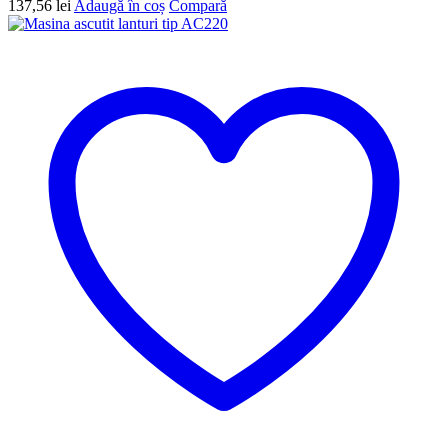
137,56
lei
Adaugă în coș
Compară