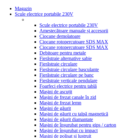
Magazin
Scule electrice portabile 230V
Scule electrice portabile 230V
Amestecătoare manuale și accesorii
Ciocane demolatoare
Ciocane rotopercutoare SDS MAX
Ciocane rotopercutoare SDS MAX
Debitoare pentru metale
Fierăstraie alternative sabie
Fierăstraie circulare
Fierăstraie circulare basculante
Fierăstraie circulare pe banc
Fierăstraie verticale pendulare
Foarfeci electrice pentru tablă
Mașini de ascuțit
Mașini de frezat canale în zid
Mașini de frezat lemn
Mașini de găurit
Mașini de găurit cu talpă magnetică
Mașini de găurit diamantate
Mașini de înșurubat pentru gips / carton
Mașini de înșurubat cu impact
Mașini de polișat și lustruit