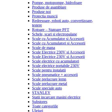
Pompe, motopompe, hidrofoare
Produse de asamblare
Produse noi
Protectia muncii
Redresoare, roboti auto, convertizoare,
testere
Rotoare – Statoare PFT
Schele, scari si electropalane
Scule cu Acumulator si Accesorii
Scule cu Acumulatori si Accesorii
Scule de mana
Scule Electrice 230V si Accesorii
Scule Electrice 230V si Accesorii
Scule electrice cu acumulatori
Scule electrice portabile 230V
Scule pentru instalatii
Scule pneumatice + accesorii
Scule prelucrare lemn
Scule prelucrare metal
Scule speciale auto
STANLEY
Statii incarcare masini electrice
Substores
Toate categoriile
Uleiuri