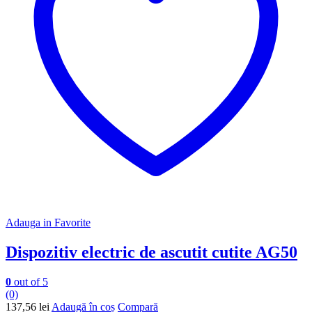
Adauga in Favorite
Dispozitiv electric de ascutit cutite AG50
0
out of 5
(0)
137,56
lei
Adaugă în coș
Compară