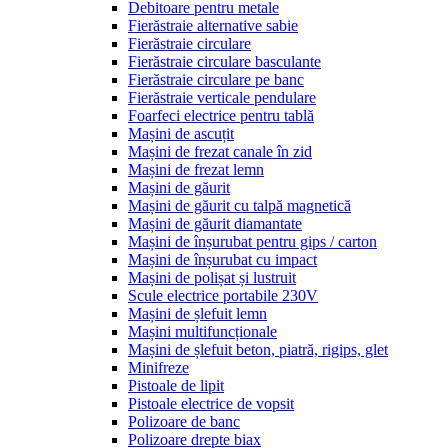
Debitoare pentru metale
Fierăstraie alternative sabie
Fierăstraie circulare
Fierăstraie circulare basculante
Fierăstraie circulare pe banc
Fierăstraie verticale pendulare
Foarfeci electrice pentru tablă
Mașini de ascuțit
Mașini de frezat canale în zid
Mașini de frezat lemn
Mașini de găurit
Mașini de găurit cu talpă magnetică
Mașini de găurit diamantate
Mașini de înșurubat pentru gips / carton
Mașini de înșurubat cu impact
Mașini de polișat și lustruit
Scule electrice portabile 230V
Mașini de șlefuit lemn
Mașini multifuncționale
Mașini de șlefuit beton, piatră, rigips, glet
Minifreze
Pistoale de lipit
Pistoale electrice de vopsit
Polizoare de banc
Polizoare drepte biax