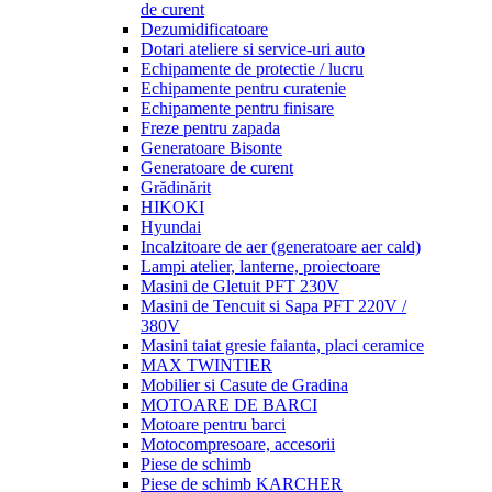
de curent
Dezumidificatoare
Dotari ateliere si service-uri auto
Echipamente de protectie / lucru
Echipamente pentru curatenie
Echipamente pentru finisare
Freze pentru zapada
Generatoare Bisonte
Generatoare de curent
Grădinărit
HIKOKI
Hyundai
Incalzitoare de aer (generatoare aer cald)
Lampi atelier, lanterne, proiectoare
Masini de Gletuit PFT 230V
Masini de Tencuit si Sapa PFT 220V /
380V
Masini taiat gresie faianta, placi ceramice
MAX TWINTIER
Mobilier si Casute de Gradina
MOTOARE DE BARCI
Motoare pentru barci
Motocompresoare, accesorii
Piese de schimb
Piese de schimb KARCHER