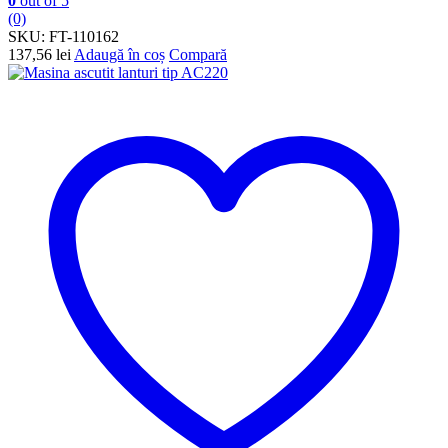
0
out of 5
(0)
SKU:
FT-110162
137,56
lei
Adaugă în coș
Compară