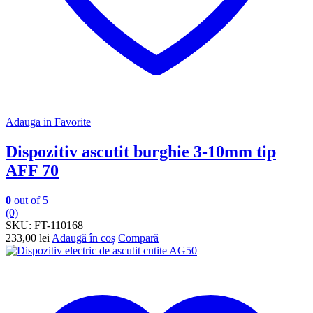
Adauga in Favorite
Dispozitiv ascutit burghie 3-10mm tip
AFF 70
0
out of 5
(0)
SKU:
FT-110168
233,00
lei
Adaugă în coș
Compară