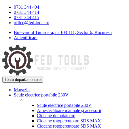
Skip
Skip
0731 344 404
to
to
0731 344 414
navigation
content
0731 344 415
office@fed-tools.ro
Bulevardul Timisoara, nr 103-111, Sector 6, Bucuresti
Autentificare
Toate departamentele
Magazin
Scule electrice portabile 230V
Scule electrice portabile 230V
Amestecătoare manuale și accesorii
Ciocane demolatoare
Ciocane rotopercutoare SDS MAX
Ciocane rotopercutoare SDS MAX