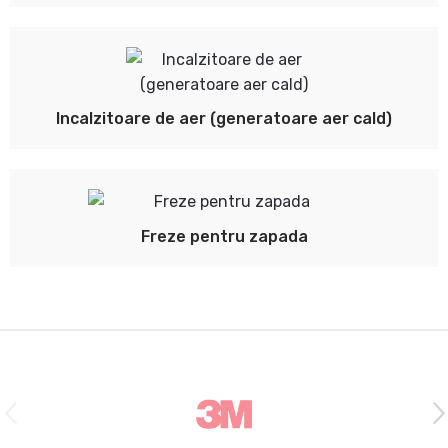
Incalzitoare de aer (generatoare aer cald)
Freze pentru zapada
B
r
a