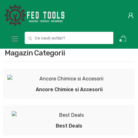
Skip
Skip
to
to
navigation
content
Search
0
for:
Magazin Categorii
Ancore Chimice si Accesorii
Best Deals