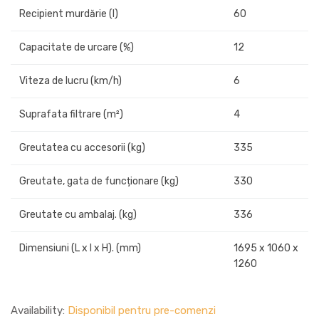
Recipient murdărie (l)
60
Capacitate de urcare (%)
12
Viteza de lucru (km/h)
6
Suprafata filtrare (m²)
4
Greutatea cu accesorii (kg)
335
Greutate, gata de funcționare (kg)
330
Greutate cu ambalaj. (kg)
336
Dimensiuni (L x l x H). (mm)
1695 x 1060 x
1260
Availability:
Disponibil pentru pre-comenzi