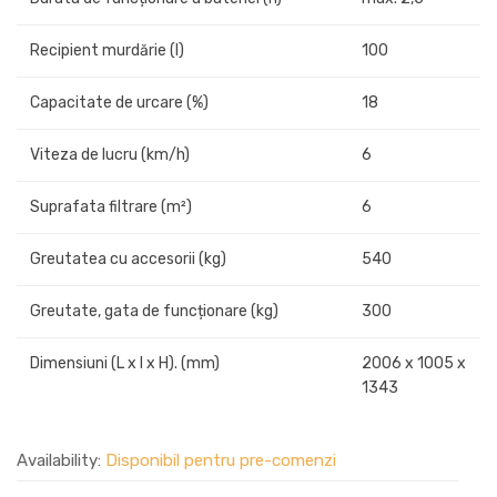
Recipient murdărie (l)
100
Capacitate de urcare (%)
18
Viteza de lucru (km/h)
6
Suprafata filtrare (m²)
6
Greutatea cu accesorii (kg)
540
Greutate, gata de funcționare (kg)
300
Dimensiuni (L x l x H). (mm)
2006 x 1005 x
1343
Availability:
Disponibil pentru pre-comenzi