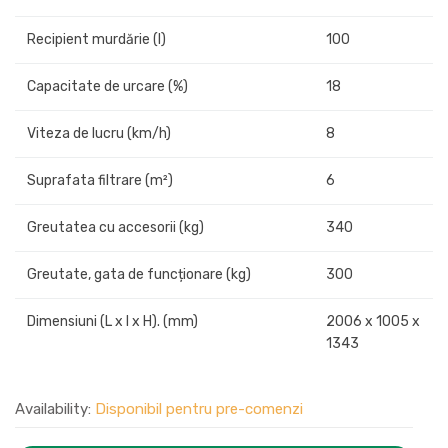
Recipient murdărie (l)
100
Capacitate de urcare (%)
18
Viteza de lucru (km/h)
8
Suprafata filtrare (m²)
6
Greutatea cu accesorii (kg)
340
Greutate, gata de funcționare (kg)
300
Dimensiuni (L x l x H). (mm)
2006 x 1005 x
1343
Availability:
Disponibil pentru pre-comenzi