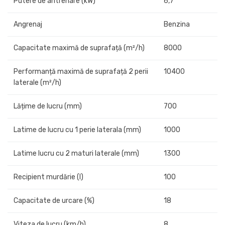
Putere de antrenare (kW)
6,7
Angrenaj
Benzina
Capacitate maximă de suprafață (m²/h)
8000
Performanță maximă de suprafață 2 perii
10400
laterale (m²/h)
Lățime de lucru (mm)
700
Latime de lucru cu 1 perie laterala (mm)
1000
Latime lucru cu 2 maturi laterale (mm)
1300
Recipient murdărie (l)
100
Capacitate de urcare (%)
18
Viteza de lucru (km/h)
8