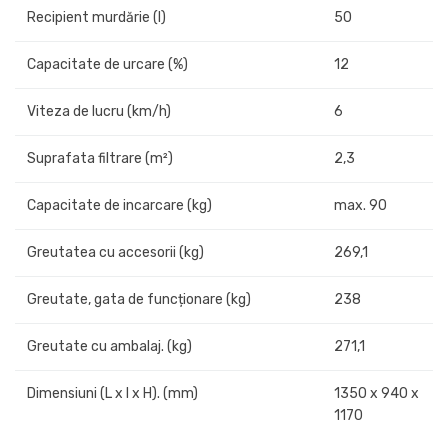
Recipient murdărie (l)
50
Capacitate de urcare (%)
12
Viteza de lucru (km/h)
6
Suprafata filtrare (m²)
2,3
Capacitate de incarcare (kg)
max. 90
Greutatea cu accesorii (kg)
269,1
Greutate, gata de funcționare (kg)
238
Greutate cu ambalaj. (kg)
271,1
Dimensiuni (L x l x H). (mm)
1350 x 940 x
1170