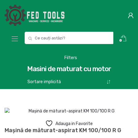
Skip
Skip
to
to
navigation
content
Search
0
for:
Filters
Masini de maturat cu motor
Adauga in Favorite
Mașină de măturat-aspirat KM 100/100 R G