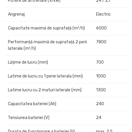
Putere de antrenare (V/kW)
24 / 2,1
Angrenaj
Electric
Capacitate maximă de suprafață (m²/h)
6000
Performanță maximă de suprafață 2 perii
7800
laterale (m²/h)
Lățime de lucru (mm)
700
Latime de lucru cu 1 perie laterala (mm)
1000
Latime lucru cu 2 maturi laterale (mm)
1300
Capacitatea bateriei (Ah)
240
Tensiunea bateriei (V)
24
Durata de funcționare a bateriei (h)
max. 2,5