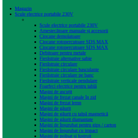
Magazin
Scule electrice portabile 230V
Scule electrice portabile 230V
Amestecătoare manuale și accesorii
Ciocane demolatoare
Ciocane rotopercutoare SDS MAX
Ciocane rotopercutoare SDS MAX
Debitoare pentru metale
Fierăstraie alternative sabie
Fierăstraie circulare
Fierăstraie circulare basculante
Fierăstraie circulare pe banc
Fierăstraie verticale pendulare
Foarfeci electrice pentru tablă
Mașini de ascuțit
Mașini de frezat canale în zid
Mașini de frezat lemn
Mașini de găurit
Mașini de găurit cu talpă magnetică
Mașini de găurit diamantate
Mașini de înșurubat pentru gips / carton
Mașini de înșurubat cu impact
Mașini de polișat și lustruit