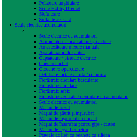
Polizoare unghiulare
Scule Hobby Dremel
Slefuitoare
Suflante aer cald
Scule electrice acumulatori
Scule electrice cu acumulatori
Acumulatori - încărcătoare și pachete
Amestecătoare mixere manuale
Aparate radio de șantier
Capsatoare / pistoale electrice
Chei cu clichet
Ciocane rotopercutoare
Debitoare metale / sticlă / ceramică
Fierăstraie circulare basculante
Fierăstraie circulare
Fierăstraie sabie
Fierăstraie verticale / pendulare cu acumulator
Scule electrice cu acumulatori
Mașini de frezat
Mașini de găurit și înșurubat
Mașini de înșurubat cu impact
Mașini de înșurubat pentru gips / carton
Mașini de legat fier beton
Pistoale de lipit cu baghete cu silicon