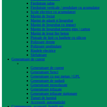
Fierăstraie sabie
Fierăstraie verticale / pendulare cu acumulator
Scule electrice cu acumulatori
Mașini de frezat
Mașini de găurit și înșurubat
Mașini de înșurubat cu impact
Mașini de înșurubat pentru gips / carton
Mașini de legat fier beton
Pistoale de lipit cu baghete cu silicon
Polizoare drepte
Polizoare unghiulare
Rindele electrice
Slefuitoare
Generatoare de curent
Generatoare de curent
Generatoare Senci
Generatoare cu gaz metan / GPL
Generatoare de sudură
Generatoare monofazate
Generatoare trifazate
Generatoare trifazate staționare
Tunuri de lumină
Accesorii, automatizări
Compresoare, accesorii, butelii aer