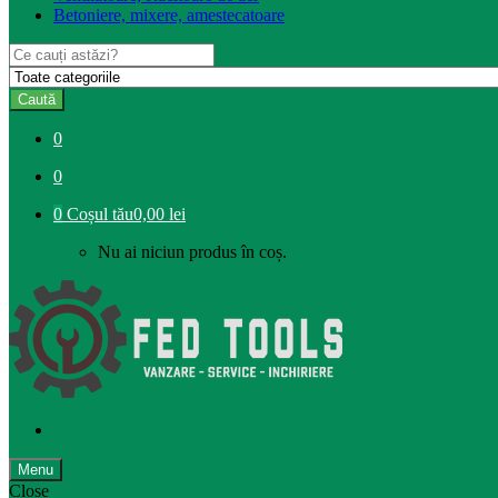
Betoniere, mixere, amestecatoare
Search
for:
Caută
0
0
0
Coșul tău
0,00 lei
Nu ai niciun produs în coș.
Menu
Close