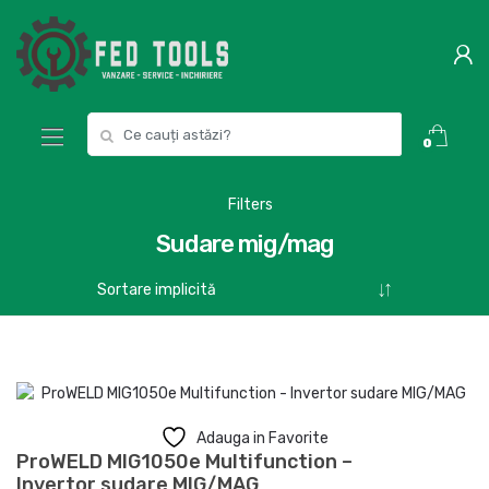
Skip
Skip
to
to
navigation
content
Search
0
for:
Filters
Sudare mig/mag
Adauga in Favorite
ProWELD MIG1050e Multifunction –
Invertor sudare MIG/MAG