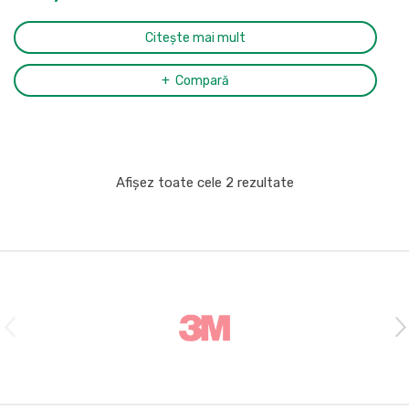
Citește mai mult
Compară
Afișez toate cele 2 rezultate
B
r
a
n
d