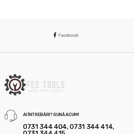
s
C
a
Facebook
r
o
u
s
e
l
AI ÎNTREBĂRI? SUNĂ ACUM!
0731 344 404, 0731 344 414,
0731 344 415