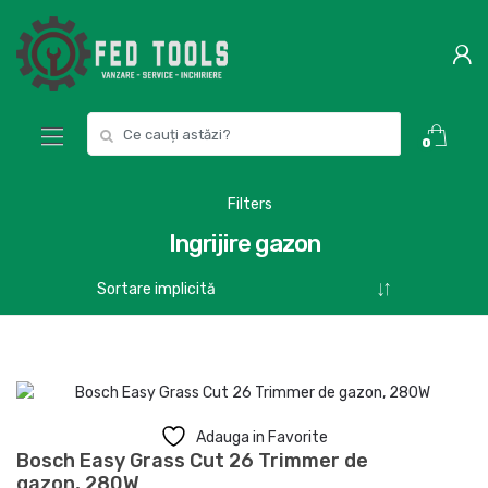
Skip
Skip
to
to
navigation
content
Search
0
for:
Filters
Ingrijire gazon
Adauga in Favorite
Bosch Easy Grass Cut 26 Trimmer de
gazon, 280W