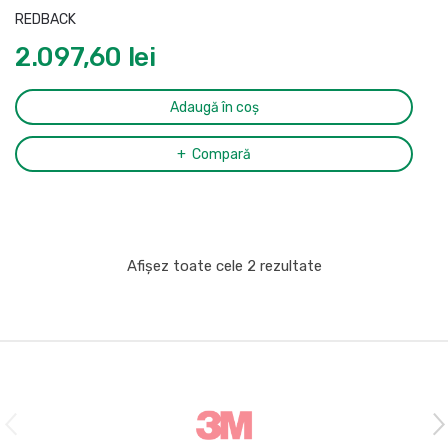
REDBACK
2.097,60
lei
Adaugă în coș
Compară
Afișez toate cele 2 rezultate
B
r
a