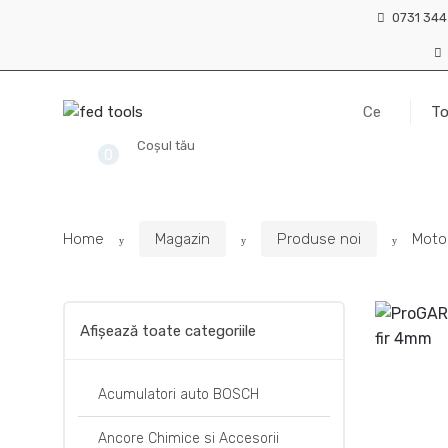
Skip
Skip
0731 344
to
to
navigation
content
Search
for:
Coșul tău
0
0,00 lei
Home
Magazin
Produse noi
Moto
Afișează toate categoriile
Acumulatori auto BOSCH
Ancore Chimice si Accesorii