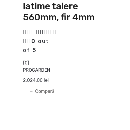
latime taiere
560mm, fir 4mm
0
out
of 5
(0)
PROGARDEN
2.024,00
lei
Adaugă în coș
Compară