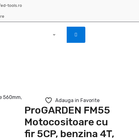
fed-tools.ro
are
0
0
Adauga in Favorite
ProGARDEN FM55
Motocositoare cu
fir 5CP, benzina 4T,