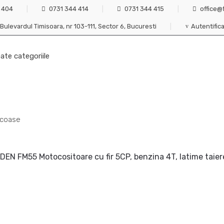
 404
0731 344 414
0731 344 415
office@
Bulevardul Timisoara, nr 103-111, Sector 6, Bucuresti
Autentific
coase