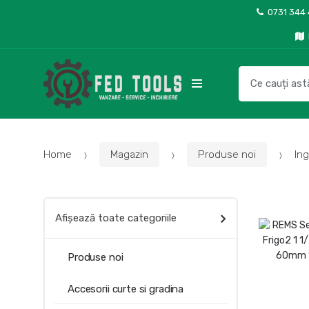
Skip
Skip
0731 344
to
to
navigation
content
Search
for:
Home
Magazin
Produse noi
Ing
Afișează toate categoriile
Produse noi
Accesorii curte si gradina