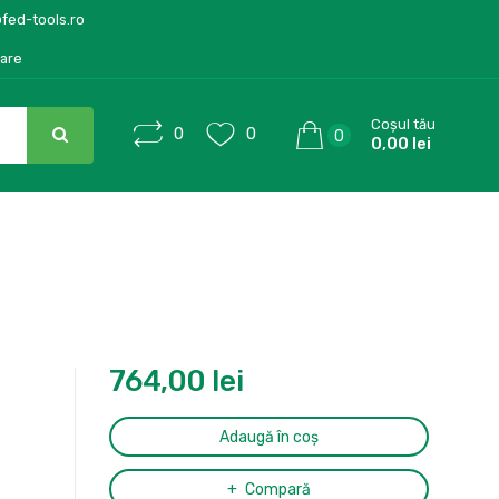
@fed-tools.ro
care
Coșul tău
0
0
0
0,00 lei
764,00
lei
Adaugă în coș
Compară