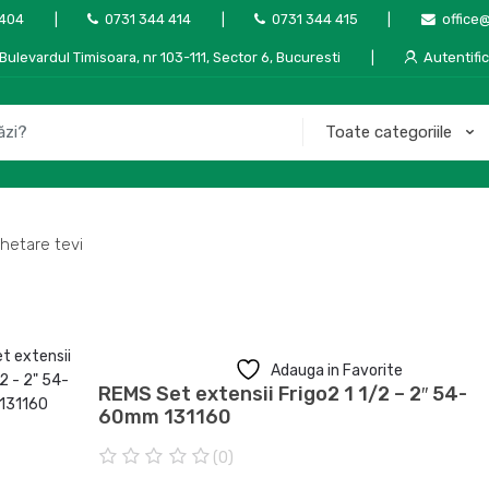
 404
0731 344 414
0731 344 415
office
Bulevardul Timisoara, nr 103-111, Sector 6, Bucuresti
Autentifi
hetare tevi
Adauga in Favorite
REMS Set extensii Frigo2 1 1/2 – 2″ 54-
60mm 131160
(0)
0