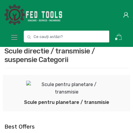
Skip
Skip
to
to
navigation
content
Search
0
for:
Scule directie / transmisie /
suspensie Categorii
Scule pentru planetare / transmisie
Best Offers