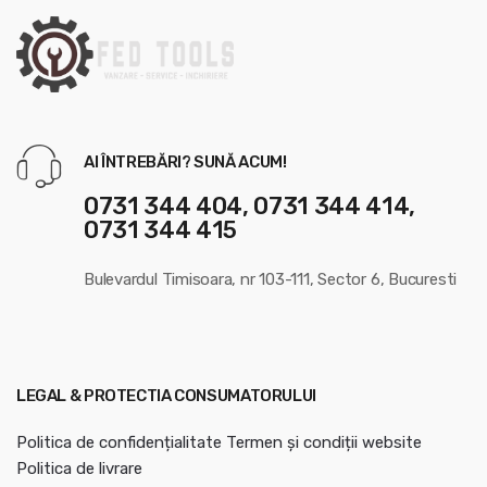
s
e
l
AI ÎNTREBĂRI? SUNĂ ACUM!
0731 344 404, 0731 344 414,
0731 344 415
Bulevardul Timisoara, nr 103-111, Sector 6, Bucuresti
LEGAL & PROTECTIA CONSUMATORULUI
Politica de confidențialitate
Termen și condiții website
Politica de livrare