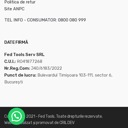
Politica de retur
Site ANPC
TEL INFO - CONSUMATOR: 0800 080 999
DATE FIRMĂ
Fed Tools Serv SRL
C.U.I.:
RO41877268
Nr.Reg.Com:
J40/6183/2022
Punct de lucru:
Bulevardul Timișoara 103-111, sector 6,
București
Copyright © 2021 -
Fed Tools
. Toate drepturile rezervate.
Website realizat și promovat de
CRIL DEV