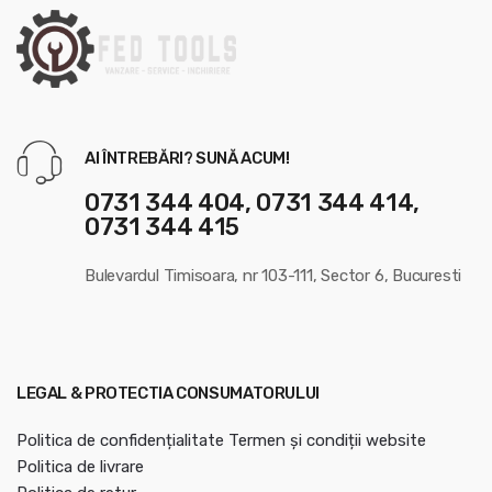
s
e
l
AI ÎNTREBĂRI? SUNĂ ACUM!
0731 344 404, 0731 344 414,
0731 344 415
Bulevardul Timisoara, nr 103-111, Sector 6, Bucuresti
LEGAL & PROTECTIA CONSUMATORULUI
Politica de confidențialitate
Termen și condiții website
Politica de livrare