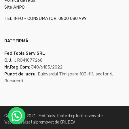
Politica de retur
Site ANPC
TEL INFO - CONSUMATOR: 0800 080 999
DATE FIRMĂ
Fed Tools Serv SRL
C.U.I.:
RO41877268
Nr.Reg.Com:
J40/6183/2022
Punct de lucru:
Bulevardul Timișoara 103-111, sector 6,
București
Copyright © 2021 -
Fed Tools
. Toate drepturile rezervate.
Website realizat și promovat de
CRIL DEV