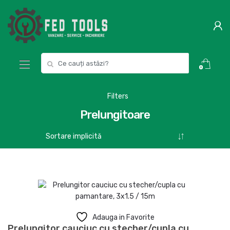
Skip
Skip
to
to
navigation
content
Search
0
for:
Filters
Prelungitoare
Adauga in Favorite
Prelungitor cauciuc cu stecher/cupla cu