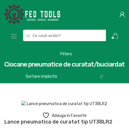
Skip
Skip
to
to
navigation
content
Search
0
for:
Filters
Ciocane pneumatice de curatat/buciardat
Adauga in Favorite
Lance pneumatica de curatat tip UT3BLR2