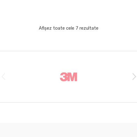
Afișez toate cele 7 rezultate
B
r
a
n
d
s
C