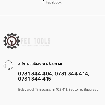
a
Facebook
r
o
u
s
e
l
AI ÎNTREBĂRI? SUNĂ ACUM!
0731 344 404, 0731 344 414,
0731 344 415
Bulevardul Timisoara, nr 103-111, Sector 6, Bucuresti