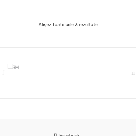
Afișez toate cele 3 rezultate
B
r
a
n
d
s
C
a
Facebook