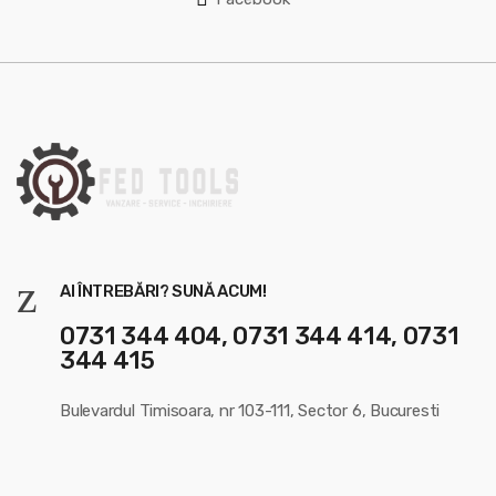
r
o
u
s
e
l
AI ÎNTREBĂRI? SUNĂ ACUM!
0731 344 404, 0731 344 414, 0731
344 415
Bulevardul Timisoara, nr 103-111, Sector 6, Bucuresti