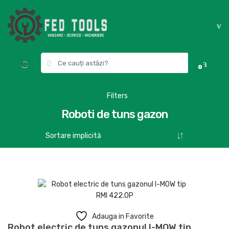
Skip
Skip
to
to
navigation
content
Search
0
for:
Filters
Roboti de tuns gazon
Adauga in Favorite
Robot electric de tuns gazonul I-MOW tip