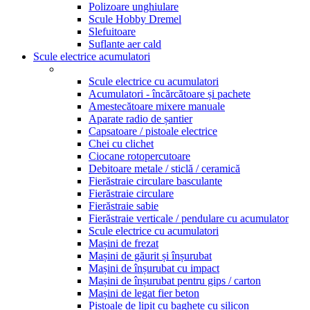
Polizoare unghiulare
Scule Hobby Dremel
Slefuitoare
Suflante aer cald
Scule electrice acumulatori
Scule electrice cu acumulatori
Acumulatori - încărcătoare și pachete
Amestecătoare mixere manuale
Aparate radio de șantier
Capsatoare / pistoale electrice
Chei cu clichet
Ciocane rotopercutoare
Debitoare metale / sticlă / ceramică
Fierăstraie circulare basculante
Fierăstraie circulare
Fierăstraie sabie
Fierăstraie verticale / pendulare cu acumulator
Scule electrice cu acumulatori
Mașini de frezat
Mașini de găurit și înșurubat
Mașini de înșurubat cu impact
Mașini de înșurubat pentru gips / carton
Mașini de legat fier beton
Pistoale de lipit cu baghete cu silicon