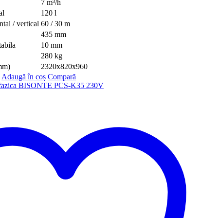
7 m³/h
al
120 l
al / vertical
60 / 30 m
435 mm
abila
10 mm
280 kg
(mm)
2320x820x960
Adaugă în coș
Compară