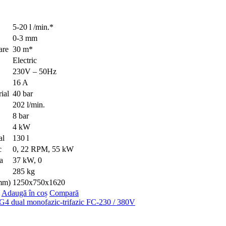
5-20 l /min.*
0-3 mm
are
30 m*
Electric
230V – 50Hz
16 A
ial
40 bar
202 l/min.
8 bar
4 kW
al
130 l
c
0, 22 RPM, 55 kW
a
37 kW, 0
285 kg
(mm)
1250x750x1620
Adaugă în coș
Compară