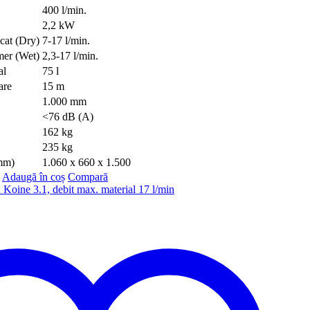
400 l/min.
2,2 kW
cat (Dry)
7-17 l/min.
mer (Wet)
2,3-17 l/min.
al
75 l
are
15 m
1.000 mm
<76 dB (A)
162 kg
235 kg
(mm)
1.060 x 660 x 1.500
Adaugă în coș
Compară