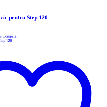
ic pentru Step 120
ș
Compară