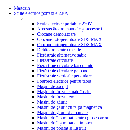
Magazin
Scule electrice portabile 230V
Scule electrice portabile 230V
Amestecătoare manuale și accesorii
Ciocane demolatoare
Ciocane rotopercutoare SDS MAX
Ciocane rotopercutoare SDS MAX
Debitoare pentru metale
Fierăstraie alternative sabie
Fierăstraie circulare
Fierăstraie circulare basculante
Fierăstraie circulare pe banc
Fierăstraie verticale pendulare
Foarfeci electrice pentru tablă
Mașini de ascuțit
Mașini de frezat canale în zid
Mașini de frezat lemn
Mașini de găurit
Mașini de găurit cu talpă magnetică
Mașini de găurit diamantate
Mașini de înșurubat pentru gips / carton
Mașini de înșurubat cu impact
Mașini de polișat și lustruit