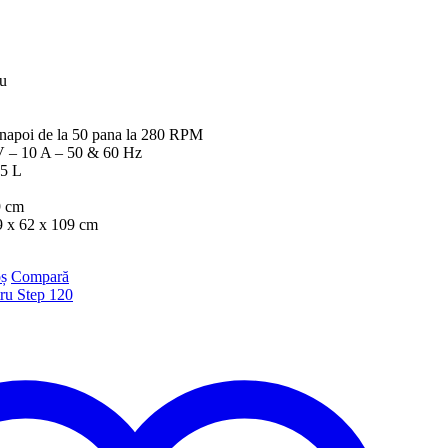
uu
/ inapoi de la 50 pana la 280 RPM
 V – 10 A – 50 & 60 Hz
35 L
9 cm
9 x 62 x 109 cm
ș
Compară