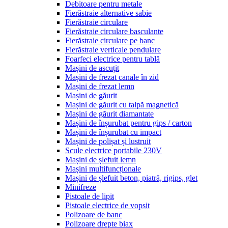
Debitoare pentru metale
Fierăstraie alternative sabie
Fierăstraie circulare
Fierăstraie circulare basculante
Fierăstraie circulare pe banc
Fierăstraie verticale pendulare
Foarfeci electrice pentru tablă
Mașini de ascuțit
Mașini de frezat canale în zid
Mașini de frezat lemn
Mașini de găurit
Mașini de găurit cu talpă magnetică
Mașini de găurit diamantate
Mașini de înșurubat pentru gips / carton
Mașini de înșurubat cu impact
Mașini de polișat și lustruit
Scule electrice portabile 230V
Mașini de șlefuit lemn
Mașini multifuncționale
Mașini de șlefuit beton, piatră, rigips, glet
Minifreze
Pistoale de lipit
Pistoale electrice de vopsit
Polizoare de banc
Polizoare drepte biax