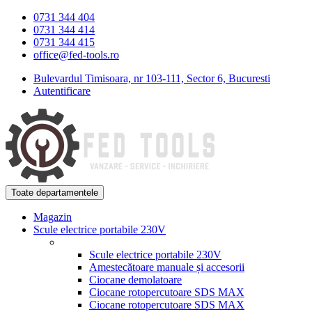
Skip
Skip
0731 344 404
to
to
0731 344 414
navigation
content
0731 344 415
office@fed-tools.ro
Bulevardul Timisoara, nr 103-111, Sector 6, Bucuresti
Autentificare
Toate departamentele
Magazin
Scule electrice portabile 230V
Scule electrice portabile 230V
Amestecătoare manuale și accesorii
Ciocane demolatoare
Ciocane rotopercutoare SDS MAX
Ciocane rotopercutoare SDS MAX