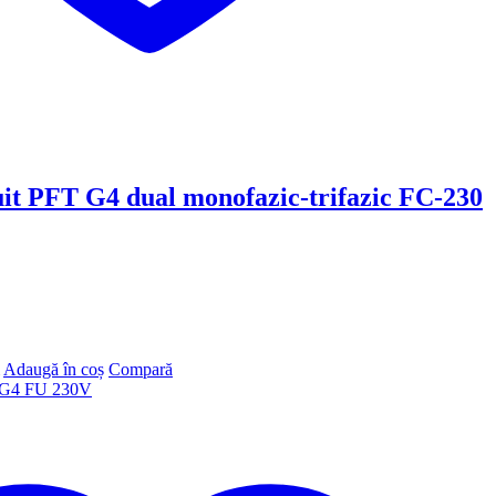
it PFT G4 dual monofazic-trifazic FC-230
Adaugă în coș
Compară