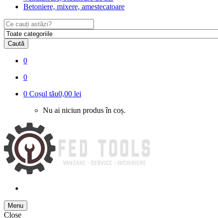
Betoniere, mixere, amestecatoare
Search
for:
Caută
0
0
0
Coșul tău
0,00 lei
Nu ai niciun produs în coș.
Menu
Close