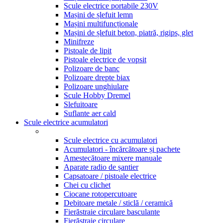
Scule electrice portabile 230V
Mașini de șlefuit lemn
Mașini multifuncționale
Mașini de șlefuit beton, piatră, rigips, glet
Minifreze
Pistoale de lipit
Pistoale electrice de vopsit
Polizoare de banc
Polizoare drepte biax
Polizoare unghiulare
Scule Hobby Dremel
Slefuitoare
Suflante aer cald
Scule electrice acumulatori
Scule electrice cu acumulatori
Acumulatori - încărcătoare și pachete
Amestecătoare mixere manuale
Aparate radio de șantier
Capsatoare / pistoale electrice
Chei cu clichet
Ciocane rotopercutoare
Debitoare metale / sticlă / ceramică
Fierăstraie circulare basculante
Fierăstraie circulare