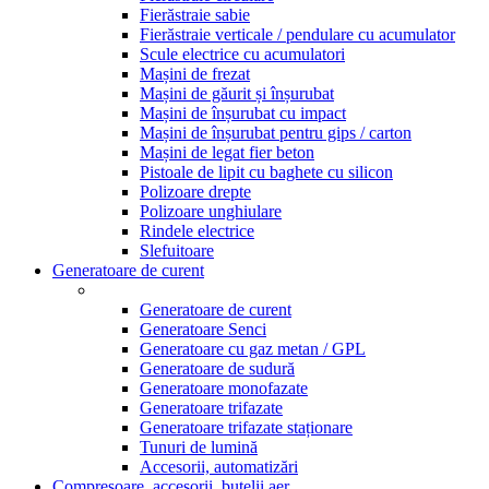
Fierăstraie sabie
Fierăstraie verticale / pendulare cu acumulator
Scule electrice cu acumulatori
Mașini de frezat
Mașini de găurit și înșurubat
Mașini de înșurubat cu impact
Mașini de înșurubat pentru gips / carton
Mașini de legat fier beton
Pistoale de lipit cu baghete cu silicon
Polizoare drepte
Polizoare unghiulare
Rindele electrice
Slefuitoare
Generatoare de curent
Generatoare de curent
Generatoare Senci
Generatoare cu gaz metan / GPL
Generatoare de sudură
Generatoare monofazate
Generatoare trifazate
Generatoare trifazate staționare
Tunuri de lumină
Accesorii, automatizări
Compresoare, accesorii, butelii aer