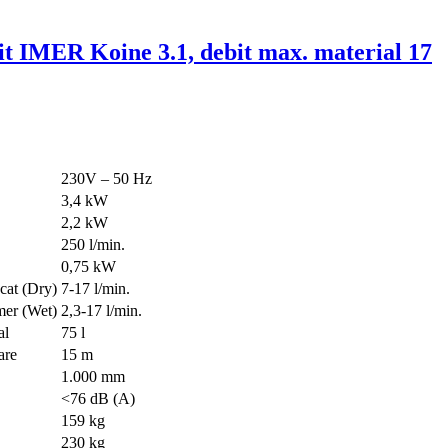
it IMER Koine 3.1, debit max. material 17
230V – 50 Hz
3,4 kW
2,2 kW
250 l/min.
0,75 kW
cat (Dry)
7-17 l/min.
mer (Wet)
2,3-17 l/min.
al
75 l
are
15 m
1.000 mm
<76 dB (A)
159 kg
230 kg