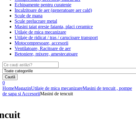
Echipamente pentru curatenie
Incalzitoare de aer (generatoare aer cald)
Scule de mana
Scule prelucrare metal
Masini taiat gresie faianta, placi ceramice
Utilaje de mica mecanizare
Utilaje de ridicat / tras / carucioare transport
Motocompresoare, accesorii
Ventilatoare, Racitoare de aer
Betoniere, mixere, amestecatoare
Search
for:
Caută
0
Home
Magazin
Utilaje de mica mecanizare
Masini de tencuit , pompe
de sapa si Accesorii
Masini de tencuit
ncuit