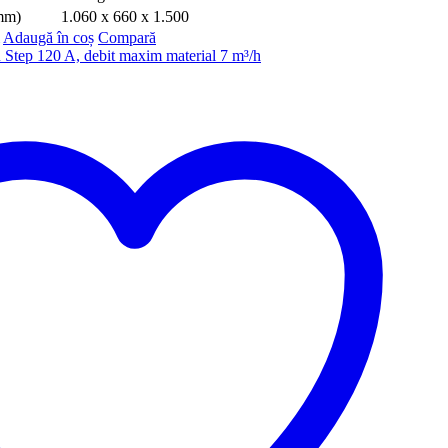
(mm)
1.060 x 660 x 1.500
Adaugă în coș
Compară