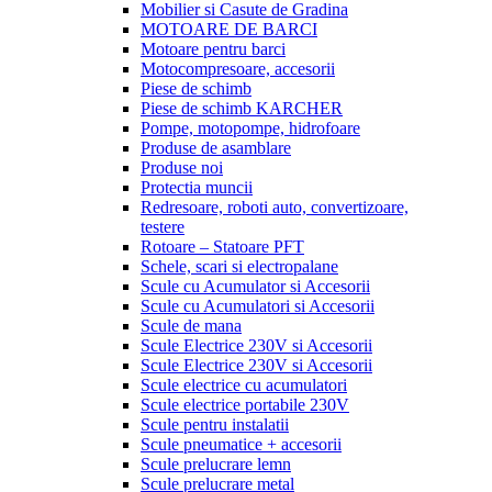
Mobilier si Casute de Gradina
MOTOARE DE BARCI
Motoare pentru barci
Motocompresoare, accesorii
Piese de schimb
Piese de schimb KARCHER
Pompe, motopompe, hidrofoare
Produse de asamblare
Produse noi
Protectia muncii
Redresoare, roboti auto, convertizoare,
testere
Rotoare – Statoare PFT
Schele, scari si electropalane
Scule cu Acumulator si Accesorii
Scule cu Acumulatori si Accesorii
Scule de mana
Scule Electrice 230V si Accesorii
Scule Electrice 230V si Accesorii
Scule electrice cu acumulatori
Scule electrice portabile 230V
Scule pentru instalatii
Scule pneumatice + accesorii
Scule prelucrare lemn
Scule prelucrare metal