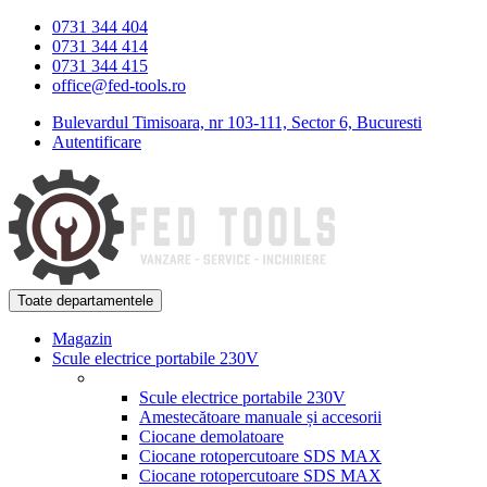
Skip
Skip
0731 344 404
to
to
0731 344 414
navigation
content
0731 344 415
office@fed-tools.ro
Bulevardul Timisoara, nr 103-111, Sector 6, Bucuresti
Autentificare
Toate departamentele
Magazin
Scule electrice portabile 230V
Scule electrice portabile 230V
Amestecătoare manuale și accesorii
Ciocane demolatoare
Ciocane rotopercutoare SDS MAX
Ciocane rotopercutoare SDS MAX