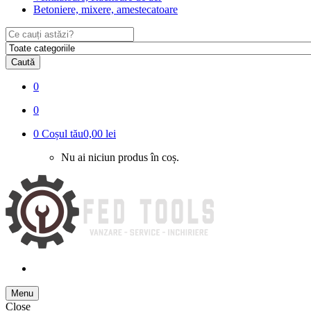
Betoniere, mixere, amestecatoare
Search
for:
Caută
0
0
0
Coșul tău
0,00 lei
Nu ai niciun produs în coș.
Menu
Close