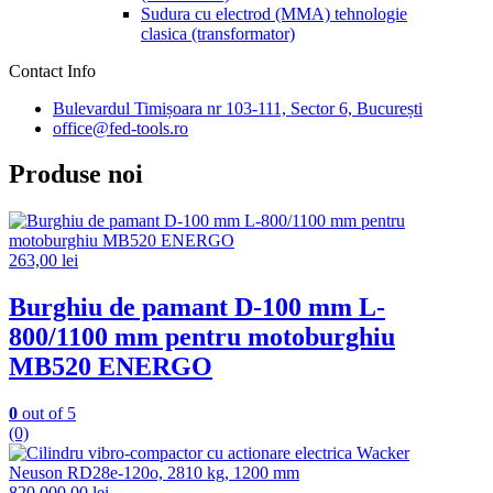
Sudura cu electrod (MMA) tehnologie
clasica (transformator)
Contact Info
Bulevardul Timișoara nr 103-111, Sector 6, București
office@fed-tools.ro
Produse noi
263,00
lei
Burghiu de pamant D-100 mm L-
800/1100 mm pentru motoburghiu
MB520 ENERGO
0
out of 5
(0)
820.000,00
lei