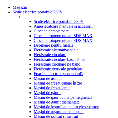
Magazin
Scule electrice portabile 230V
Scule electrice portabile 230V
Amestecătoare manuale și accesorii
Ciocane demolatoare
Ciocane rotopercutoare SDS MAX
Ciocane rotopercutoare SDS MAX
Debitoare pentru metale
Fierăstraie alternative sabie
Fierăstraie circulare
Fierăstraie circulare basculante
Fierăstraie circulare pe banc
Fierăstraie verticale pendulare
Foarfeci electrice pentru tablă
Mașini de ascuțit
Mașini de frezat canale în zid
Mașini de frezat lemn
Mașini de găurit
Mașini de găurit cu talpă magnetică
Mașini de găurit diamantate
Mașini de înșurubat pentru gips / carton
Mașini de înșurubat cu impact
Mașini de polișat și lustruit