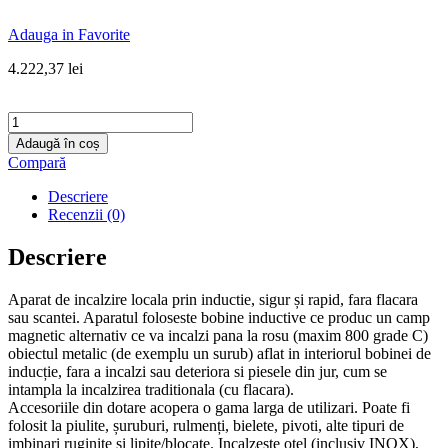
Adauga in Favorite
4.222,37
lei
Cantitate
Aparat
Adaugă în coș
de
Compară
incalzit
cu
Descriere
inductie
Recenzii (0)
tip
SMART
Descriere
INDUCTOR
5000
Aparat de incalzire locala prin inductie, sigur și rapid, fara flacara
TWISTER
sau scantei. Aparatul foloseste bobine inductive ce produc un camp
magnetic alternativ ce va incalzi pana la rosu (maxim 800 grade C)
obiectul metalic (de exemplu un surub) aflat in interiorul bobinei de
inducție, fara a incalzi sau deteriora si piesele din jur, cum se
intampla la incalzirea traditionala (cu flacara).
Accesoriile din dotare acopera o gama larga de utilizari. Poate fi
folosit la piulite, șuruburi, rulmenți, bielete, pivoti, alte tipuri de
imbinari ruginite și lipite/blocate. Incalzeste otel (inclusiv INOX),