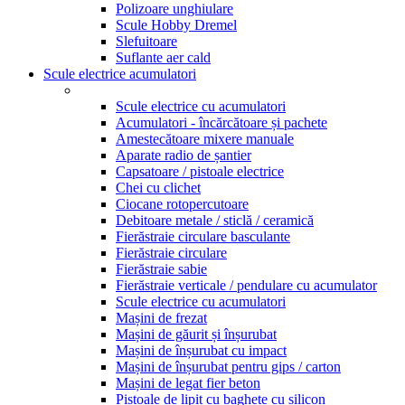
Polizoare unghiulare
Scule Hobby Dremel
Slefuitoare
Suflante aer cald
Scule electrice acumulatori
Scule electrice cu acumulatori
Acumulatori - încărcătoare și pachete
Amestecătoare mixere manuale
Aparate radio de șantier
Capsatoare / pistoale electrice
Chei cu clichet
Ciocane rotopercutoare
Debitoare metale / sticlă / ceramică
Fierăstraie circulare basculante
Fierăstraie circulare
Fierăstraie sabie
Fierăstraie verticale / pendulare cu acumulator
Scule electrice cu acumulatori
Mașini de frezat
Mașini de găurit și înșurubat
Mașini de înșurubat cu impact
Mașini de înșurubat pentru gips / carton
Mașini de legat fier beton
Pistoale de lipit cu baghete cu silicon