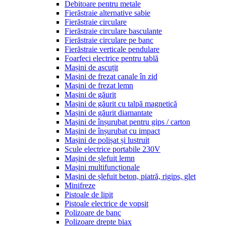
Debitoare pentru metale
Fierăstraie alternative sabie
Fierăstraie circulare
Fierăstraie circulare basculante
Fierăstraie circulare pe banc
Fierăstraie verticale pendulare
Foarfeci electrice pentru tablă
Mașini de ascuțit
Mașini de frezat canale în zid
Mașini de frezat lemn
Mașini de găurit
Mașini de găurit cu talpă magnetică
Mașini de găurit diamantate
Mașini de înșurubat pentru gips / carton
Mașini de înșurubat cu impact
Mașini de polișat și lustruit
Scule electrice portabile 230V
Mașini de șlefuit lemn
Mașini multifuncționale
Mașini de șlefuit beton, piatră, rigips, glet
Minifreze
Pistoale de lipit
Pistoale electrice de vopsit
Polizoare de banc
Polizoare drepte biax