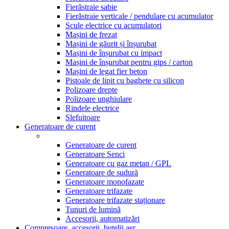
Fierăstraie sabie
Fierăstraie verticale / pendulare cu acumulator
Scule electrice cu acumulatori
Mașini de frezat
Mașini de găurit și înșurubat
Mașini de înșurubat cu impact
Mașini de înșurubat pentru gips / carton
Mașini de legat fier beton
Pistoale de lipit cu baghete cu silicon
Polizoare drepte
Polizoare unghiulare
Rindele electrice
Slefuitoare
Generatoare de curent
Generatoare de curent
Generatoare Senci
Generatoare cu gaz metan / GPL
Generatoare de sudură
Generatoare monofazate
Generatoare trifazate
Generatoare trifazate staționare
Tunuri de lumină
Accesorii, automatizări
Compresoare, accesorii, butelii aer