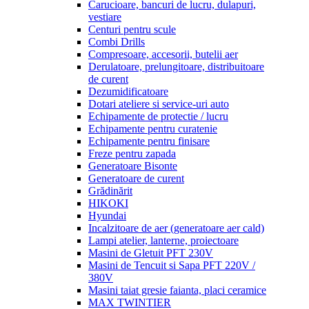
Carucioare, bancuri de lucru, dulapuri,
vestiare
Centuri pentru scule
Combi Drills
Compresoare, accesorii, butelii aer
Derulatoare, prelungitoare, distribuitoare
de curent
Dezumidificatoare
Dotari ateliere si service-uri auto
Echipamente de protectie / lucru
Echipamente pentru curatenie
Echipamente pentru finisare
Freze pentru zapada
Generatoare Bisonte
Generatoare de curent
Grădinărit
HIKOKI
Hyundai
Incalzitoare de aer (generatoare aer cald)
Lampi atelier, lanterne, proiectoare
Masini de Gletuit PFT 230V
Masini de Tencuit si Sapa PFT 220V /
380V
Masini taiat gresie faianta, placi ceramice
MAX TWINTIER