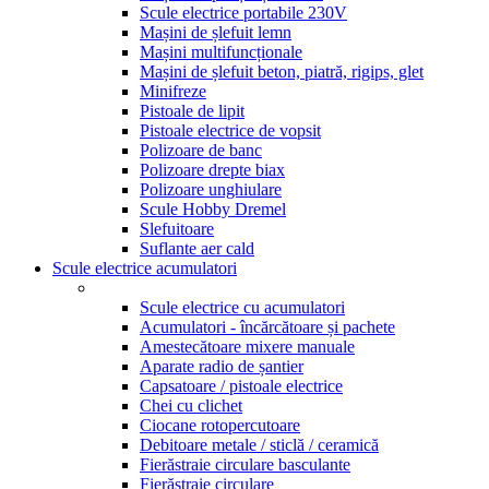
Scule electrice portabile 230V
Mașini de șlefuit lemn
Mașini multifuncționale
Mașini de șlefuit beton, piatră, rigips, glet
Minifreze
Pistoale de lipit
Pistoale electrice de vopsit
Polizoare de banc
Polizoare drepte biax
Polizoare unghiulare
Scule Hobby Dremel
Slefuitoare
Suflante aer cald
Scule electrice acumulatori
Scule electrice cu acumulatori
Acumulatori - încărcătoare și pachete
Amestecătoare mixere manuale
Aparate radio de șantier
Capsatoare / pistoale electrice
Chei cu clichet
Ciocane rotopercutoare
Debitoare metale / sticlă / ceramică
Fierăstraie circulare basculante
Fierăstraie circulare