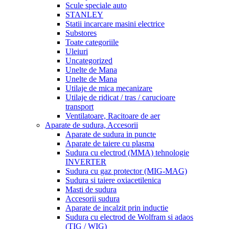
Scule speciale auto
STANLEY
Statii incarcare masini electrice
Substores
Toate categoriile
Uleiuri
Uncategorized
Unelte de Mana
Unelte de Mana
Utilaje de mica mecanizare
Utilaje de ridicat / tras / carucioare
transport
Ventilatoare, Racitoare de aer
Aparate de sudura, Accesorii
Aparate de sudura in puncte
Aparate de taiere cu plasma
Sudura cu electrod (MMA) tehnologie
INVERTER
Sudura cu gaz protector (MIG-MAG)
Sudura si taiere oxiacetilenica
Masti de sudura
Accesorii sudura
Aparate de incalzit prin inductie
Sudura cu electrod de Wolfram si adaos
(TIG / WIG)