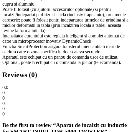
cupru si aluminiu.
Poate fi folosit (cu ajutorul accesoriilor optionale) si pentru
incalzit/indepartat parbrize si sticla (inclusiv trape auto), ornamente
caroserie; poate fi folosit pentri indepartarea urmelor de grindina si a
micilor deformatii in tabla (prin incalzirea locala a tablei, aceasta
revine la forma initiala).
Intensitatea curentului este reglata inteligent si complet automat de
catre un microprocesor inovativ DynamicCheck.
Functia SmartProtection asigura transferul unei cantitati mari de
caldura catre o zona specifica in doar cateva secunde.
Aparatul este echipat cu un panou de comanda usor de utilizat.
Optional, poate fi echipat cu o comanda la picior (telecomanda).
Reviews (0)
0.0
0
0
0
0
0
Be the first to review “Aparat de incalzit cu inductie
tip SMART INDUCTOR 5000 TWISTER”