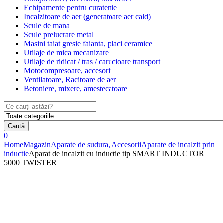
Echipamente pentru curatenie
Incalzitoare de aer (generatoare aer cald)
Scule de mana
Scule prelucrare metal
Masini taiat gresie faianta, placi ceramice
Utilaje de mica mecanizare
Utilaje de ridicat / tras / carucioare transport
Motocompresoare, accesorii
Ventilatoare, Racitoare de aer
Betoniere, mixere, amestecatoare
Search
for:
Caută
0
Home
Magazin
Aparate de sudura, Accesorii
Aparate de incalzit prin
inductie
Aparat de incalzit cu inductie tip SMART INDUCTOR
5000 TWISTER