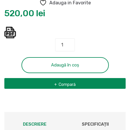
Adauga in Favorite
520,00
lei
Cantitate
Set
4
perii
Adaugă în coș
colectoare
pentru
Compară
stivuitoare,
25
x
20
x
10
DESCRIERE
SPECIFICAȚII
mm