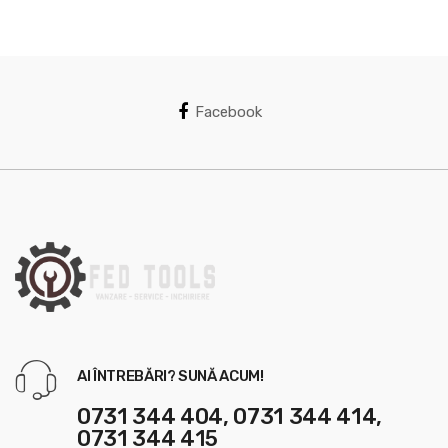
s
C
a
Facebook
r
o
u
s
e
l
AI ÎNTREBĂRI? SUNĂ ACUM!
0731 344 404, 0731 344 414,
0731 344 415