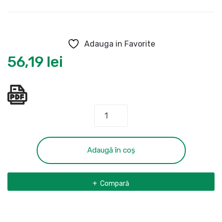
Adauga in Favorite
56,19
lei
Cantitate
Dalta
ingusta
SDS-
Adaugă în coș
Plus,
250x20
Compară
mm