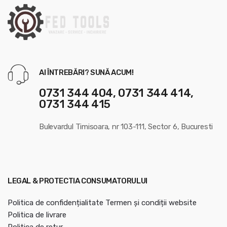
s
e
l
AI ÎNTREBĂRI? SUNĂ ACUM!
0731 344 404, 0731 344 414,
0731 344 415
Bulevardul Timisoara, nr 103-111, Sector 6, Bucuresti
LEGAL & PROTECTIA CONSUMATORULUI
Politica de confidențialitate
Termen și condiții website
Politica de livrare