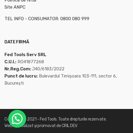
Politica de retur
Site ANPC
TEL INFO - CONSUMATOR: 0800 080 999
DATE FIRMĂ
Fed Tools Serv SRL
C.U.I.:
RO41877268
Nr.Reg.Com:
J40/6183/2022
Punct de lucru:
Bulevardul Timișoara 103-111, sector 6,
București
Copyright © 2021 -
Fed Tools
. Toate drepturile rezervate.
Website realizat și promovat de
CRIL DEV