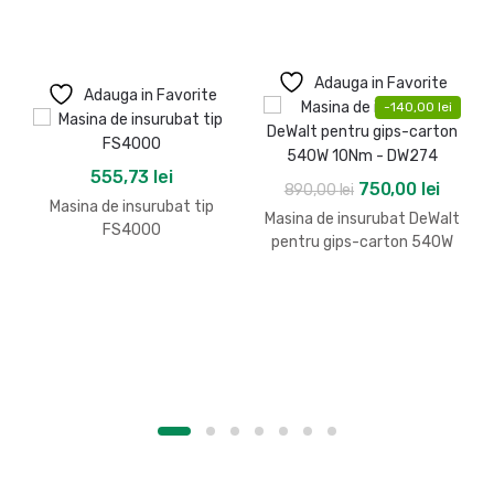
Adauga in Favorite
Adauga in Favorite
-
140,00
lei
555,73
lei
Prețul
Prețul
750,00
lei
890,00
lei
Masina de insurubat tip
inițial
curen
Masina de insurubat DeWalt
FS4000
a
este:
pentru gips-carton 540W
10Nm – DW274
fost:
750,00
890,00 lei.