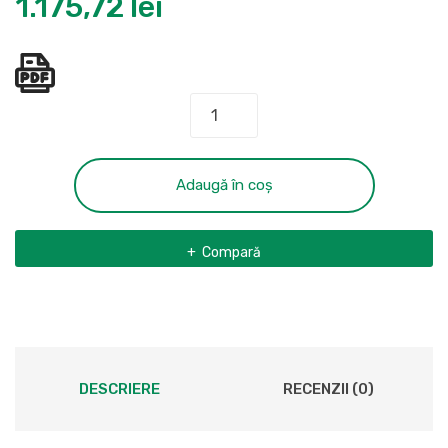
1.175,72
lei
Cantitate
Masina
de
insurubat
Adaugă în coș
tip
GSR
Compară
6-
25
TE
DESCRIERE
RECENZII (0)