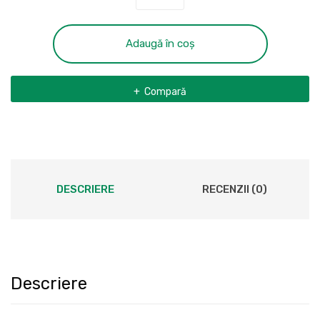
Minifreza
Dremel
8100
Adaugă în coș
Compară
DESCRIERE
RECENZII (0)
Descriere