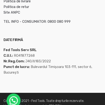
Politica de livrare
Politica de retur
Site ANPC
TEL INFO - CONSUMATOR: 0800 080 999
DATE FIRMĂ
Fed Tools Serv SRL
C.U.I.:
RO41877268
Nr.Reg.Com:
J40/6183/2022
Punct de lucru:
Bulevardul Timișoara 103-111, sector 6,
București
Copyright © 2021 -
Fed Tools
. Toate drepturile rezervate.