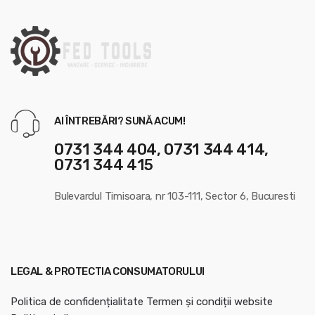
u
s
e
l
AI ÎNTREBĂRI? SUNĂ ACUM!
0731 344 404, 0731 344 414,
0731 344 415
Bulevardul Timisoara, nr 103-111, Sector 6, Bucuresti
LEGAL & PROTECTIA CONSUMATORULUI
Politica de confidențialitate
Termen și condiții website