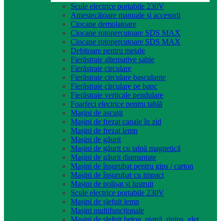
Scule electrice portabile 230V
Amestecătoare manuale și accesorii
Ciocane demolatoare
Ciocane rotopercutoare SDS MAX
Ciocane rotopercutoare SDS MAX
Debitoare pentru metale
Fierăstraie alternative sabie
Fierăstraie circulare
Fierăstraie circulare basculante
Fierăstraie circulare pe banc
Fierăstraie verticale pendulare
Foarfeci electrice pentru tablă
Mașini de ascuțit
Mașini de frezat canale în zid
Mașini de frezat lemn
Mașini de găurit
Mașini de găurit cu talpă magnetică
Mașini de găurit diamantate
Mașini de înșurubat pentru gips / carton
Mașini de înșurubat cu impact
Mașini de polișat și lustruit
Scule electrice portabile 230V
Mașini de șlefuit lemn
Mașini multifuncționale
Mașini de șlefuit beton, piatră, rigips, glet