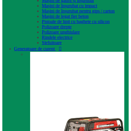
Mașini de găurit și înșurubat
Mașini de înșurubat cu impact
Mașini de înșurubat pentru gips / carton
Mașini de legat fier beton
Pistoale de lipit cu baghete cu silicon
Polizoare drepte
Polizoare unghiulare
Rindele electrice
Slefuitoare
Generatoare de curent