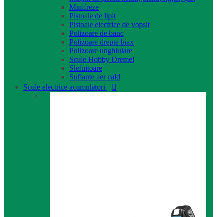
Minifreze
Pistoale de lipit
Pistoale electrice de vopsit
Polizoare de banc
Polizoare drepte biax
Polizoare unghiulare
Scule Hobby Dremel
Slefuitoare
Suflante aer cald
Scule electrice acumulatori