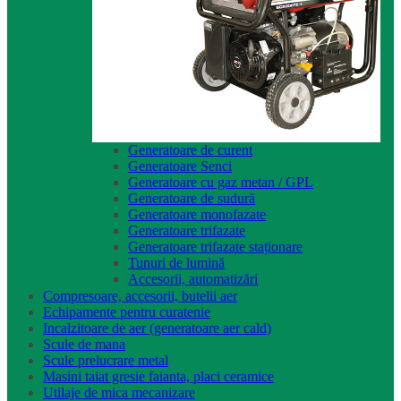
Generatoare de curent
Generatoare Senci
Generatoare cu gaz metan / GPL
Generatoare de sudură
Generatoare monofazate
Generatoare trifazate
Generatoare trifazate staționare
Tunuri de lumină
Accesorii, automatizări
Compresoare, accesorii, butelii aer
Echipamente pentru curatenie
Incalzitoare de aer (generatoare aer cald)
Scule de mana
Scule prelucrare metal
Masini taiat gresie faianta, placi ceramice
Utilaje de mica mecanizare