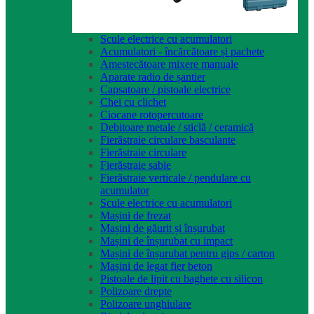
Scule electrice cu acumulatori
Acumulatori - încărcătoare și pachete
Amestecătoare mixere manuale
Aparate radio de șantier
Capsatoare / pistoale electrice
Chei cu clichet
Ciocane rotopercutoare
Debitoare metale / sticlă / ceramică
Fierăstraie circulare basculante
Fierăstraie circulare
Fierăstraie sabie
Fierăstraie verticale / pendulare cu
acumulator
Scule electrice cu acumulatori
Mașini de frezat
Mașini de găurit și înșurubat
Mașini de înșurubat cu impact
Mașini de înșurubat pentru gips / carton
Mașini de legat fier beton
Pistoale de lipit cu baghete cu silicon
Polizoare drepte
Polizoare unghiulare