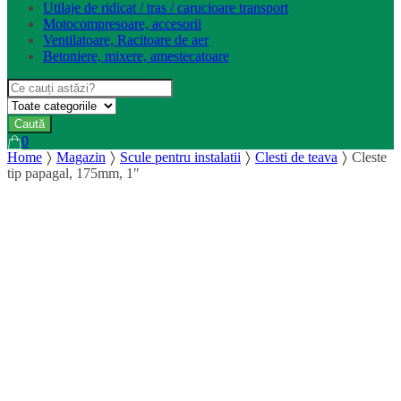
Utilaje de ridicat / tras / carucioare transport
Motocompresoare, accesorii
Ventilatoare, Racitoare de aer
Betoniere, mixere, amestecatoare
Search
for:
Caută
0
Home
Magazin
Scule pentru instalatii
Clesti de teava
Cleste
tip papagal, 175mm, 1″