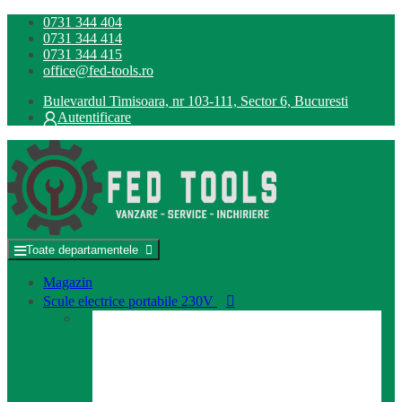
Skip
Skip
0731 344 404
to
to
0731 344 414
navigation
content
0731 344 415
office@fed-tools.ro
Bulevardul Timisoara, nr 103-111, Sector 6, Bucuresti
Autentificare
Toate departamentele
Magazin
Scule electrice portabile 230V