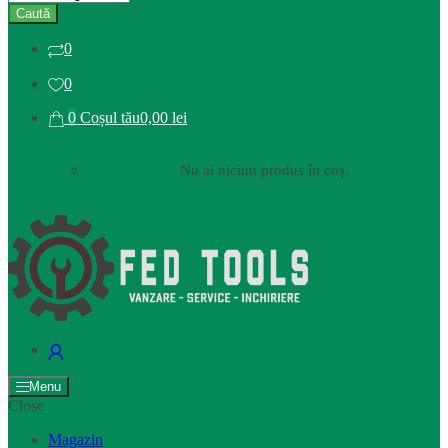
Caută
0
0
0
Coșul tău
0,00 lei
Nu ai niciun produs în coș.
Menu
Close
Magazin