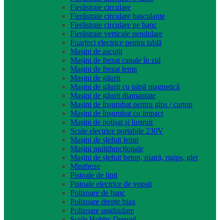
Fierăstraie circulare
Fierăstraie circulare basculante
Fierăstraie circulare pe banc
Fierăstraie verticale pendulare
Foarfeci electrice pentru tablă
Mașini de ascuțit
Mașini de frezat canale în zid
Mașini de frezat lemn
Mașini de găurit
Mașini de găurit cu talpă magnetică
Mașini de găurit diamantate
Mașini de înșurubat pentru gips / carton
Mașini de înșurubat cu impact
Mașini de polișat și lustruit
Scule electrice portabile 230V
Mașini de șlefuit lemn
Mașini multifuncționale
Mașini de șlefuit beton, piatră, rigips, glet
Minifreze
Pistoale de lipit
Pistoale electrice de vopsit
Polizoare de banc
Polizoare drepte biax
Polizoare unghiulare
Scule Hobby Dremel