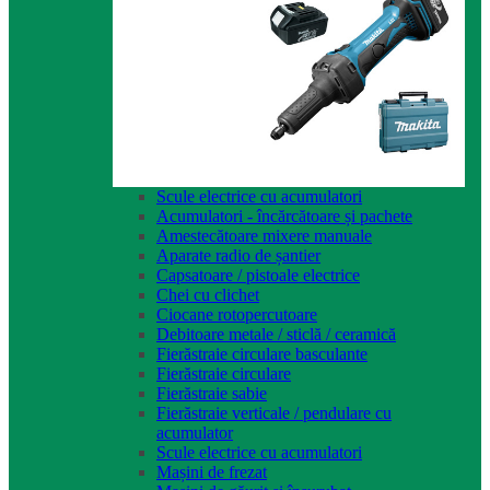
Scule electrice cu acumulatori
Acumulatori - încărcătoare și pachete
Amestecătoare mixere manuale
Aparate radio de șantier
Capsatoare / pistoale electrice
Chei cu clichet
Ciocane rotopercutoare
Debitoare metale / sticlă / ceramică
Fierăstraie circulare basculante
Fierăstraie circulare
Fierăstraie sabie
Fierăstraie verticale / pendulare cu
acumulator
Scule electrice cu acumulatori
Mașini de frezat