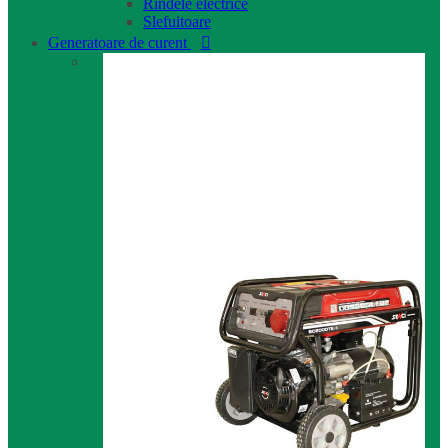
Rindele electrice
Slefuitoare
Generatoare de curent