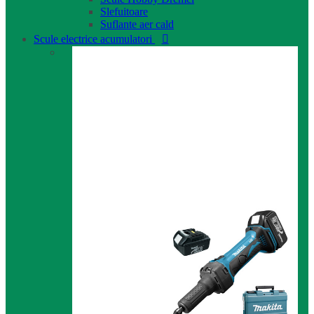
Slefuitoare
Suflante aer cald
Scule electrice acumulatori