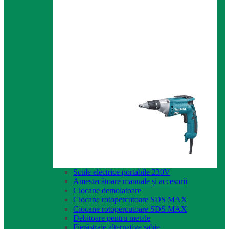
Scule electrice portabile 230V
Amestecătoare manuale și accesorii
Ciocane demolatoare
Ciocane rotopercutoare SDS MAX
Ciocane rotopercutoare SDS MAX
Debitoare pentru metale
Fierăstraie alternative sabie