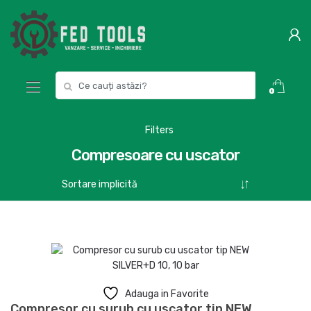
Skip
Skip
to
to
navigation
content
Search
0
for:
Filters
Compresoare cu uscator
Adauga in Favorite
Compresor cu surub cu uscator tip NEW