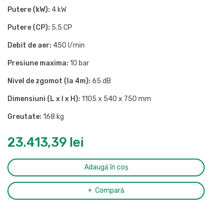
Putere (kW):
4 kW
Putere (CP):
5.5 CP
Debit de aer:
450 l/min
Presiune maxima:
10 bar
Nivel de zgomot (la 4m):
65 dB
Dimensiuni (L x l x H):
1105 x 540 x 750 mm
Greutate:
168 kg
23.413,39
lei
Adaugă în coș
Compară