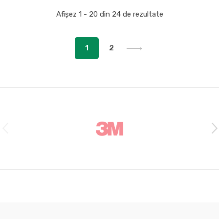
Afișez 1 - 20 din 24 de rezultate
1
2
B
r
a
n
d
s
C