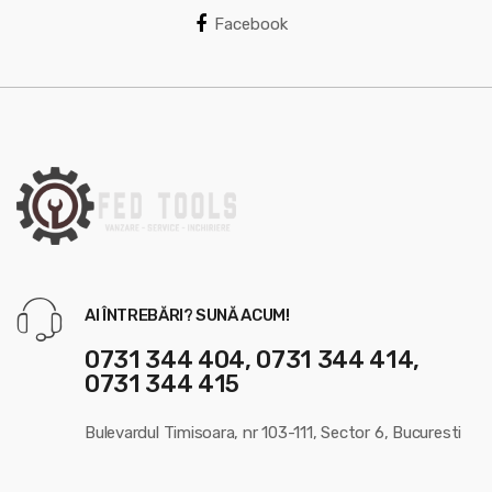
a
Facebook
r
o
u
s
e
l
AI ÎNTREBĂRI? SUNĂ ACUM!
0731 344 404, 0731 344 414,
0731 344 415
Bulevardul Timisoara, nr 103-111, Sector 6, Bucuresti