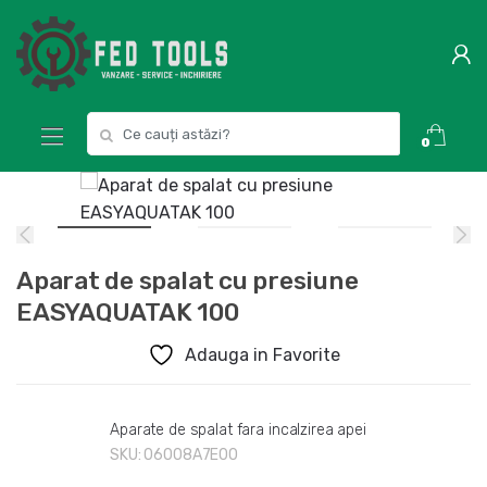
Skip
Skip
to
to
navigation
content
Search
0
for:
Aparat de spalat cu presiune
EASYAQUATAK 100
Adauga in Favorite
Aparate de spalat fara incalzirea apei
SKU:
06008A7E00