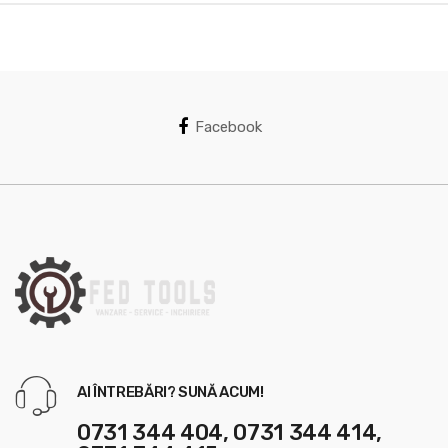
d
s
C
a
Facebook
r
o
u
s
e
l
AI ÎNTREBĂRI? SUNĂ ACUM!
0731 344 404, 0731 344 414,