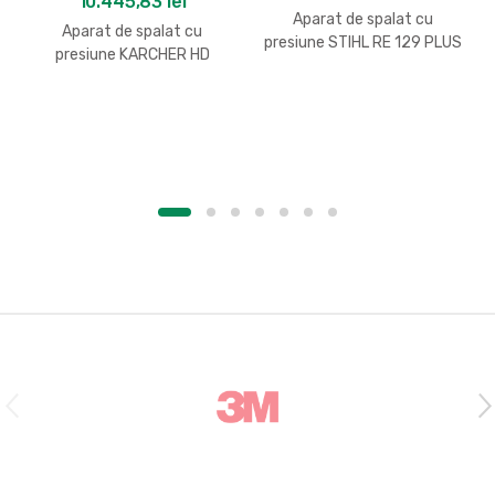
10.445,83
lei
Aparat de spalat cu
Aparat de spalat cu
presiune STIHL RE 129 PLUS
presiune KARCHER HD
9/20-4 M Plus
B
r
a
n