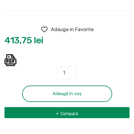
Adauga in Favorite
413,75
lei
Cantitate
Aparat
de
spalat
Adaugă în coș
cu
presiune
Compară
EASYAQUATAK
100