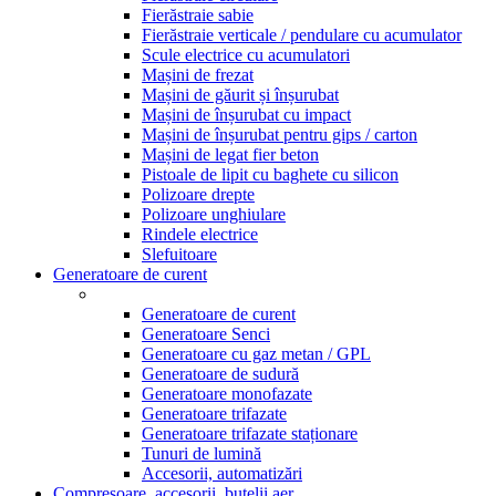
Fierăstraie sabie
Fierăstraie verticale / pendulare cu acumulator
Scule electrice cu acumulatori
Mașini de frezat
Mașini de găurit și înșurubat
Mașini de înșurubat cu impact
Mașini de înșurubat pentru gips / carton
Mașini de legat fier beton
Pistoale de lipit cu baghete cu silicon
Polizoare drepte
Polizoare unghiulare
Rindele electrice
Slefuitoare
Generatoare de curent
Generatoare de curent
Generatoare Senci
Generatoare cu gaz metan / GPL
Generatoare de sudură
Generatoare monofazate
Generatoare trifazate
Generatoare trifazate staționare
Tunuri de lumină
Accesorii, automatizări
Compresoare, accesorii, butelii aer