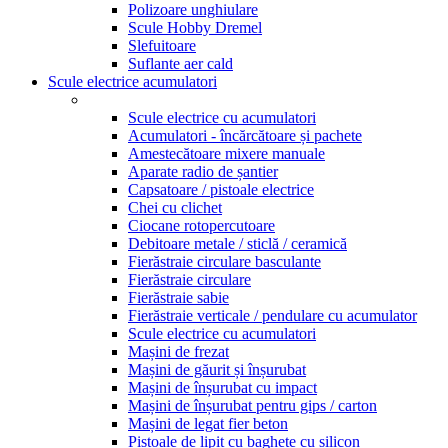
Polizoare unghiulare
Scule Hobby Dremel
Slefuitoare
Suflante aer cald
Scule electrice acumulatori
Scule electrice cu acumulatori
Acumulatori - încărcătoare și pachete
Amestecătoare mixere manuale
Aparate radio de șantier
Capsatoare / pistoale electrice
Chei cu clichet
Ciocane rotopercutoare
Debitoare metale / sticlă / ceramică
Fierăstraie circulare basculante
Fierăstraie circulare
Fierăstraie sabie
Fierăstraie verticale / pendulare cu acumulator
Scule electrice cu acumulatori
Mașini de frezat
Mașini de găurit și înșurubat
Mașini de înșurubat cu impact
Mașini de înșurubat pentru gips / carton
Mașini de legat fier beton
Pistoale de lipit cu baghete cu silicon