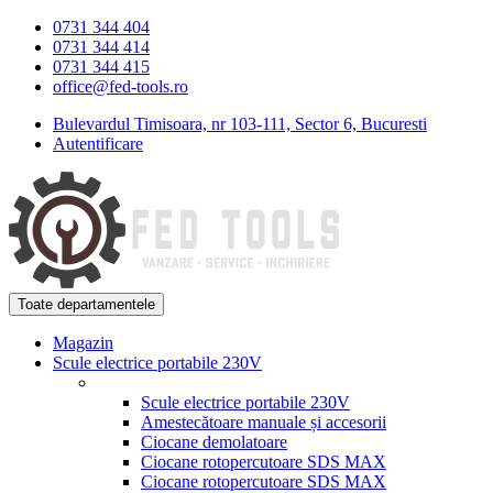
Skip
Skip
0731 344 404
to
to
0731 344 414
navigation
content
0731 344 415
office@fed-tools.ro
Bulevardul Timisoara, nr 103-111, Sector 6, Bucuresti
Autentificare
Toate departamentele
Magazin
Scule electrice portabile 230V
Scule electrice portabile 230V
Amestecătoare manuale și accesorii
Ciocane demolatoare
Ciocane rotopercutoare SDS MAX
Ciocane rotopercutoare SDS MAX