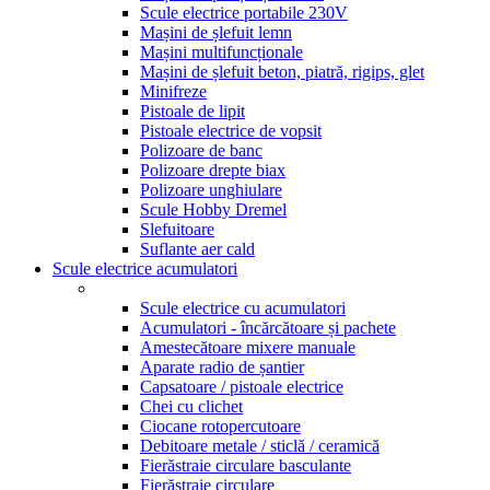
Scule electrice portabile 230V
Mașini de șlefuit lemn
Mașini multifuncționale
Mașini de șlefuit beton, piatră, rigips, glet
Minifreze
Pistoale de lipit
Pistoale electrice de vopsit
Polizoare de banc
Polizoare drepte biax
Polizoare unghiulare
Scule Hobby Dremel
Slefuitoare
Suflante aer cald
Scule electrice acumulatori
Scule electrice cu acumulatori
Acumulatori - încărcătoare și pachete
Amestecătoare mixere manuale
Aparate radio de șantier
Capsatoare / pistoale electrice
Chei cu clichet
Ciocane rotopercutoare
Debitoare metale / sticlă / ceramică
Fierăstraie circulare basculante
Fierăstraie circulare