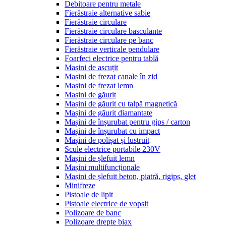
Debitoare pentru metale
Fierăstraie alternative sabie
Fierăstraie circulare
Fierăstraie circulare basculante
Fierăstraie circulare pe banc
Fierăstraie verticale pendulare
Foarfeci electrice pentru tablă
Mașini de ascuțit
Mașini de frezat canale în zid
Mașini de frezat lemn
Mașini de găurit
Mașini de găurit cu talpă magnetică
Mașini de găurit diamantate
Mașini de înșurubat pentru gips / carton
Mașini de înșurubat cu impact
Mașini de polișat și lustruit
Scule electrice portabile 230V
Mașini de șlefuit lemn
Mașini multifuncționale
Mașini de șlefuit beton, piatră, rigips, glet
Minifreze
Pistoale de lipit
Pistoale electrice de vopsit
Polizoare de banc
Polizoare drepte biax