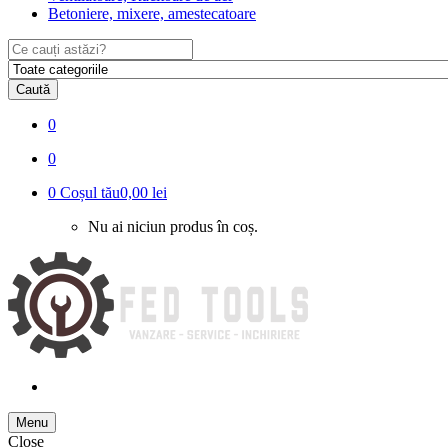
Betoniere, mixere, amestecatoare
Search
for:
Caută
0
0
0
Coșul tău
0,00 lei
Nu ai niciun produs în coș.
Menu
Close