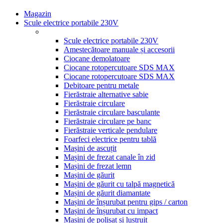
Magazin
Scule electrice portabile 230V
Scule electrice portabile 230V
Amestecătoare manuale și accesorii
Ciocane demolatoare
Ciocane rotopercutoare SDS MAX
Ciocane rotopercutoare SDS MAX
Debitoare pentru metale
Fierăstraie alternative sabie
Fierăstraie circulare
Fierăstraie circulare basculante
Fierăstraie circulare pe banc
Fierăstraie verticale pendulare
Foarfeci electrice pentru tablă
Mașini de ascuțit
Mașini de frezat canale în zid
Mașini de frezat lemn
Mașini de găurit
Mașini de găurit cu talpă magnetică
Mașini de găurit diamantate
Mașini de înșurubat pentru gips / carton
Mașini de înșurubat cu impact
Mașini de polișat și lustruit